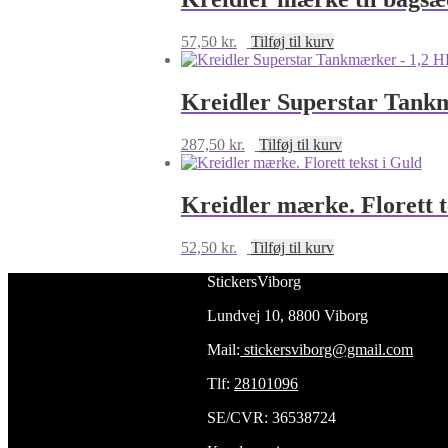
57,50
kr.
Tilføj til kurv
Kreidler Superstar Tank
287,50
kr.
Tilføj til kurv
Kreidler mærke. Florett t
52,50
kr.
Tilføj til kurv
StickersViborg
Lundvej 10, 8800 Viborg
Mail:
stickersviborg@gmail.com
Tlf:
28101096
SE/CVR: 36538724