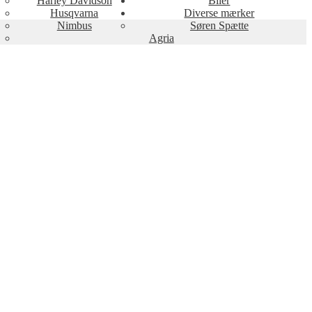
Harley Davidson
Biler
Husqvarna
Diverse mærker
Nimbus
Søren Spætte
Agria