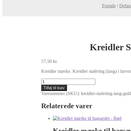
Forside
/
Defau
Kreidler 
57,50
kr.
Kreidler mærke. Kreidler stafering (lang) i farve
Kreidler
Stafering:
Tilføj til kurv
Lang
Varenummer (SKU):
kreidler-stafering-lang-gul
-
Guld
Relaterede varer
og
Sort
-
650x25mm
antal
Kreidler mærke til bagsæ