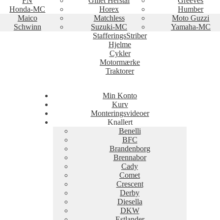
FN
Gillet Herstal
Greeves
Honda-MC
Horex
Humber
Maico
Matchless
Moto Guzzi
Schwinn
Suzuki-MC
Yamaha-MC
StafferingsStriber
Hjelme
Cykler
Motormærke
Traktorer
Min Konto
Kurv
Monteringsvideoer
Knallert
Benelli
BFC
Brandenborg
Brennabor
Cady
Comet
Crescent
Derby
Diesella
DKW
Estlander