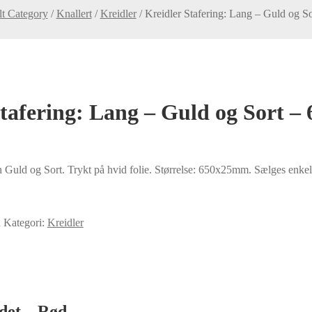
lt Category
/
Knallert
/
Kreidler
/
Kreidler Stafering: Lang – Guld og 
Stafering: Lang – Guld og Sort 
n Guld og Sort. Trykt på hvid folie. Størrelse: 650x25mm. Sælges enkelt
d
Kategori:
Kreidler
det – Rød