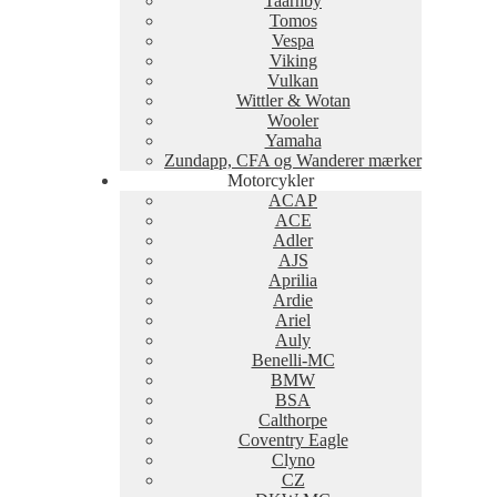
Taarnby
Tomos
Vespa
Viking
Vulkan
Wittler & Wotan
Wooler
Yamaha
Zundapp, CFA og Wanderer mærker
Motorcykler
ACAP
ACE
Adler
AJS
Aprilia
Ardie
Ariel
Auly
Benelli-MC
BMW
BSA
Calthorpe
Coventry Eagle
Clyno
CZ