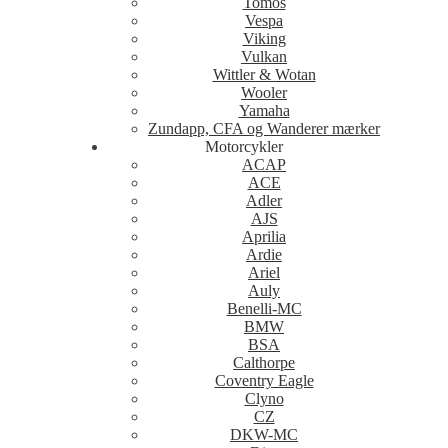
Tomos
Vespa
Viking
Vulkan
Wittler & Wotan
Wooler
Yamaha
Zundapp, CFA og Wanderer mærker
Motorcykler
ACAP
ACE
Adler
AJS
Aprilia
Ardie
Ariel
Auly
Benelli-MC
BMW
BSA
Calthorpe
Coventry Eagle
Clyno
CZ
DKW-MC