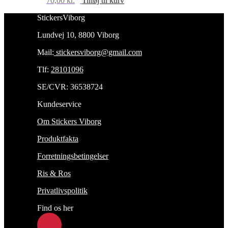
70,00
kr.
Tilføj til kurv
StickersViborg
Lundvej 10, 8800 Viborg
Mail:
stickersviborg@gmail.com
Tlf:
28101096
SE/CVR: 36538724
Kundeservice
Om Stickers Viborg
Produktfakta
Forretningsbetingelser
Ris & Ros
Privatlivspolitik
Find os her