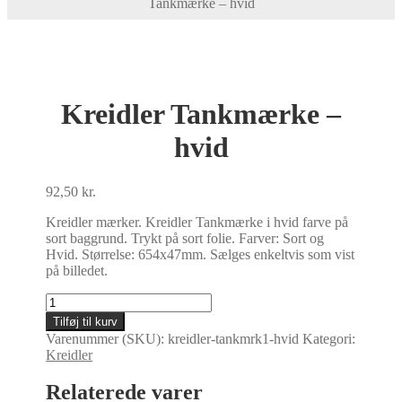
Tankmærke – hvid
Kreidler Tankmærke –
hvid
92,50
kr.
Kreidler mærker. Kreidler Tankmærke i hvid farve på
sort baggrund. Trykt på sort folie. Farver: Sort og
Hvid. Størrelse: 654x47mm. Sælges enkeltvis som vist
på billedet.
Kreidler
Tankmærke
Tilføj til kurv
-
Varenummer (SKU):
kreidler-tankmrk1-hvid
Kategori:
hvid
Kreidler
antal
Relaterede varer