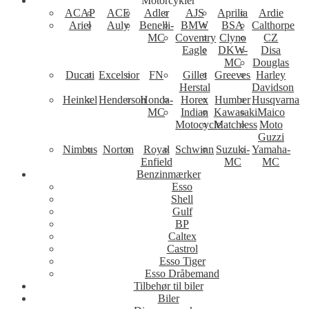
Motorcykler
ACAP
ACE
Adler
AJS
Aprilia
Ardie
Ariel
Auly
Benelli-
BMW
BSA
Calthorpe
MC
Coventry
Clyno
CZ
Eagle
DKW-
Disa
MC
Douglas
Ducati
Excelsior
FN
Gillet
Greeves
Harley
Herstal
Davidson
Heinkel
Henderson
Honda-
Horex
Humber
Husqvarna
MC
Indian
Kawasaki
Maico
Motocycle
Matchless
Moto
Guzzi
Nimbus
Norton
Royal
Schwinn
Suzuki-
Yamaha-
Enfield
MC
MC
Benzinmærker
Esso
Shell
Gulf
BP
Caltex
Castrol
Esso Tiger
Esso Dråbemand
Tilbehør til biler
Biler