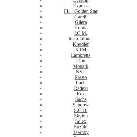
Everton
Express
FL – Golden Star
Garelli
Gilera
Honda
I.C.M.
Instruktioner
Kreidler
KTM
Lambretta
Lion
Monark
NSU
Presto
Puch
Radexi
Rex
Sachs
Sandow
S.C.O.
Skylon
Solex
Suzuki
Taarnby