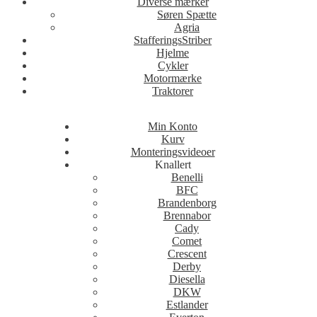
Diverse mærker
Søren Spætte
Agria
StafferingsStriber
Hjelme
Cykler
Motormærke
Traktorer
Min Konto
Kurv
Monteringsvideoer
Knallert
Benelli
BFC
Brandenborg
Brennabor
Cady
Comet
Crescent
Derby
Diesella
DKW
Estlander