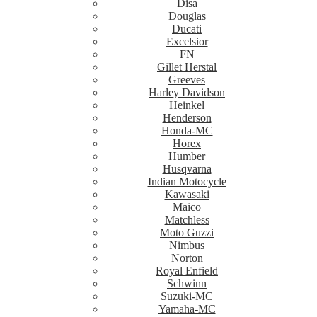
Disa
Douglas
Ducati
Excelsior
FN
Gillet Herstal
Greeves
Harley Davidson
Heinkel
Henderson
Honda-MC
Horex
Humber
Husqvarna
Indian Motocycle
Kawasaki
Maico
Matchless
Moto Guzzi
Nimbus
Norton
Royal Enfield
Schwinn
Suzuki-MC
Yamaha-MC