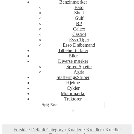
Benzinmærker
Esso
Shell
Gulf
BP
Caltex
Castrol
Esso Tiger
Esso Dråbemand
Tilbehør til biler
Biler
Diverse mærker
Søren Spætte
Agria
StafferingsStriber
Hjelme
Cykler
Motormærke
Traktorer
Søg
×
Forside
/
Default Category
/
Knallert
/
Kreidler
/
Kreidler