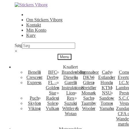
Spring
Spring
til
til
navigation
indhold
Om Stickers Viborg
Kontakt
Min Konto
Kurv
Søg
×
Menu
Knallert
Benelli
BFC
Brandenborg
Brennabor
Cady
Come
Crescent
Derby
Diesella
DKW
Estlander
Evert
Express
FL –
Garelli
Gilera
Honda
I.C.M
Golden
Instruktioner
Kreidler
KTM
Lambre
Star
Lion
Monark
NSU
Prest
Puch
Radexi
Rex
Sachs
Sandow
S.C.
Skylon
Solex
Suzuki
Taarnby
Tomos
Vesp
Viking
Vulkan
Wittler &
Wooler
Yamaha
Zunda
Wotan
CFA 
Wande
mærk