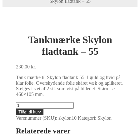
Skylon fladtank – 55
Tankmærke Skylon
fladtank – 55
230,00
kr.
Tank mærke til Skylon fladtank 55. I guld og hvid på
klar folie. Overskydende folie skåret væk og aplikeret.
Sælges i sæt af 2 stk som vist på billedet. Størrelse
460×105 mm.
Tankmærke
Skylon
Tilføj til kurv
fladtank
Varenummer (SKU):
skylon10
Kategori:
Skylon
-
55
Relaterede varer
antal