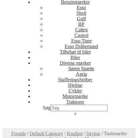
Benzinmærker
Esso
Shell
Gulf
BP
Caltex
Castrol
Esso Tiger
Esso Dråbemand
Tilbehør til biler
Biler
Diverse mærker
Søren Spætte
Agria
StafferingsStriber
Hjelme
Cykler
Motormærke
Traktorer
Søg
×
Forside
/
Default Category
/
Knallert
/
Skylon
/
Tankmærke