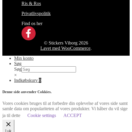
Ris & Ros
Privatlivspolitik
Find os her
© Stickers Viborg 2026
Lavet med WooCommerce
.
Min konto
Søg
Søg
×
Indkøbskurv
0
Denne side anvender Cokkies.
Vores cookies bruges til at forbedre din oplevelse af vores side samt
samle data om populariteten af vores produkter. Vi håber du vil sige
ja til dette
Cookie settings
ACCEPT
Luk