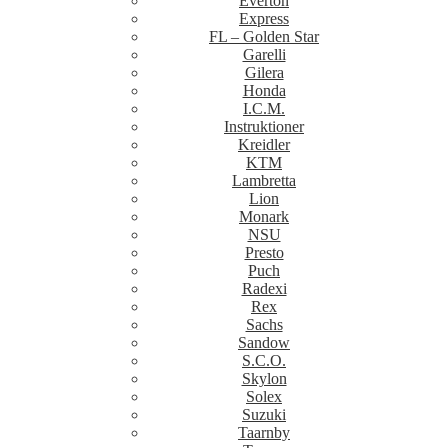
Everton
Express
FL – Golden Star
Garelli
Gilera
Honda
I.C.M.
Instruktioner
Kreidler
KTM
Lambretta
Lion
Monark
NSU
Presto
Puch
Radexi
Rex
Sachs
Sandow
S.C.O.
Skylon
Solex
Suzuki
Taarnby