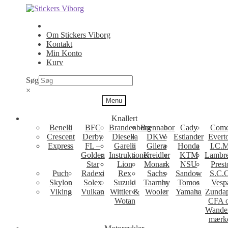
Spring
Spring
til
til
navigation
indhold
Om Stickers Viborg
Kontakt
Min Konto
Kurv
Søg
×
Menu
Knallert
Benelli
BFC
Brandenborg
Brennabor
Cady
Come
Crescent
Derby
Diesella
DKW
Estlander
Evert
Express
FL –
Garelli
Gilera
Honda
I.C.M
Golden
Instruktioner
Kreidler
KTM
Lambre
Star
Lion
Monark
NSU
Prest
Puch
Radexi
Rex
Sachs
Sandow
S.C.
Skylon
Solex
Suzuki
Taarnby
Tomos
Vesp
Viking
Vulkan
Wittler &
Wooler
Yamaha
Zunda
Wotan
CFA 
Wande
mærk