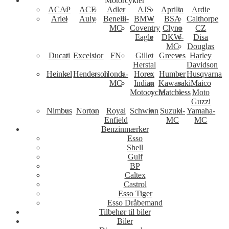
Motorcykler
ACAP
ACE
Adler
AJS
Aprilia
Ardie
Ariel
Auly
Benelli-
BMW
BSA
Calthorpe
MC
Coventry
Clyno
CZ
Eagle
DKW-
Disa
MC
Douglas
Ducati
Excelsior
FN
Gillet
Greeves
Harley
Herstal
Davidson
Heinkel
Henderson
Honda-
Horex
Humber
Husqvarna
MC
Indian
Kawasaki
Maico
Motocycle
Matchless
Moto
Guzzi
Nimbus
Norton
Royal
Schwinn
Suzuki-
Yamaha-
Enfield
MC
MC
Benzinmærker
Esso
Shell
Gulf
BP
Caltex
Castrol
Esso Tiger
Esso Dråbemand
Tilbehør til biler
Biler