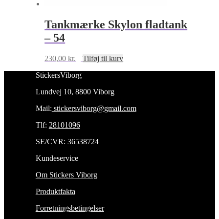
Tankmærke Skylon fladtank
– 54
230,00
kr.
Tilføj til kurv
StickersViborg
Lundvej 10, 8800 Viborg
Mail:
stickersviborg@gmail.com
Tlf:
28101096
SE/CVR: 36538724
Kundeservice
Om Stickers Viborg
Produktfakta
Forretningsbetingelser