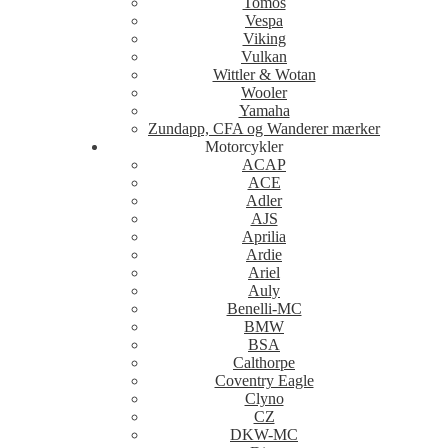
Tomos
Vespa
Viking
Vulkan
Wittler & Wotan
Wooler
Yamaha
Zundapp, CFA og Wanderer mærker
Motorcykler
ACAP
ACE
Adler
AJS
Aprilia
Ardie
Ariel
Auly
Benelli-MC
BMW
BSA
Calthorpe
Coventry Eagle
Clyno
CZ
DKW-MC