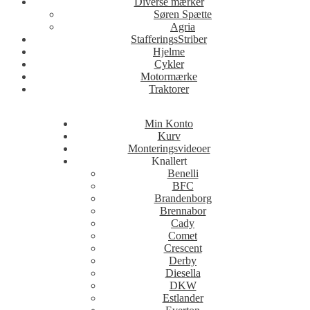
Diverse mærker
Søren Spætte
Agria
StafferingsStriber
Hjelme
Cykler
Motormærke
Traktorer
Min Konto
Kurv
Monteringsvideoer
Knallert
Benelli
BFC
Brandenborg
Brennabor
Cady
Comet
Crescent
Derby
Diesella
DKW
Estlander