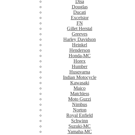
Disa
Douglas
Ducati
Excelsior
FN
Gillet Herstal
Greeves
Harley Davidson
Heinkel
Henderson
Honda-MC
Horex
Humber
Husqvarna
Indian Motocycle
Kawasaki
Maico
Matchless
Moto Guzzi
Nimbus
Norton
Royal Enfield
Schwinn
Suzuki-MC
Yamaha-MC