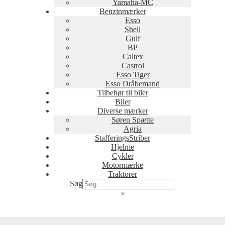
Yamaha-MC
Benzinmærker
Esso
Shell
Gulf
BP
Caltex
Castrol
Esso Tiger
Esso Dråbemand
Tilbehør til biler
Biler
Diverse mærker
Søren Spætte
Agria
StafferingsStriber
Hjelme
Cykler
Motormærke
Traktorer
Søg
×