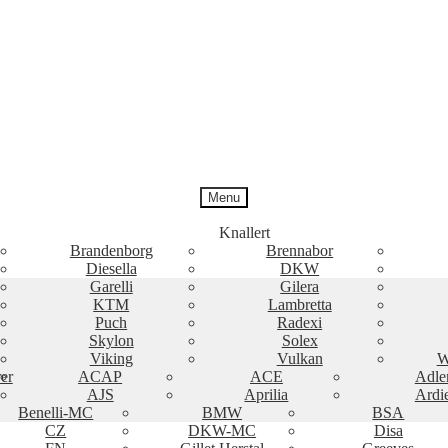
Menu
Knallert
Brandenborg
Brennabor
Diesella
DKW
Garelli
Gilera
KTM
Lambretta
Puch
Radexi
Skylon
Solex
Viking
Vulkan
W
er
ACAP
ACE
Adle
AJS
Aprilia
Ardi
Benelli-MC
BMW
BSA
CZ
DKW-MC
Disa