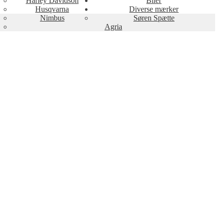
Harley Davidson
Biler
Husqvarna
Diverse mærker
Nimbus
Søren Spætte
Agria