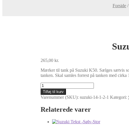
Forside
Suzu
265,00
kr.
Mærker til tank på Suzuki K50. Sælges sætvis som v
tanken. Skal samles forrest på tanken med cirka 
Suzuki
K50
Tilføj til kurv
tankstaffering
Varenummer (SKU):
suzuki-14-1-2-1
Kategori:
orange
og
Relaterede varer
sølv
antal