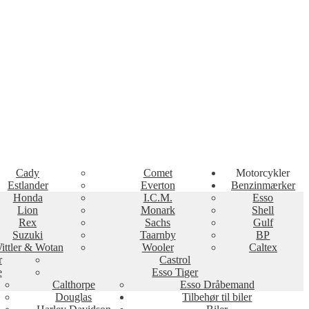
Cady
Comet
Motorcykler
Estlander
Everton
Benzinmærker
Honda
I.C.M.
Esso
Lion
Monark
Shell
Rex
Sachs
Gulf
Suzuki
Taarnby
BP
ittler & Wotan
Wooler
Caltex
r
Castrol
e
Esso Tiger
Calthorpe
Esso Dråbemand
Douglas
Tilbehør til biler