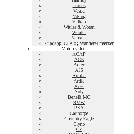
Taarnby
Tomos
Vespa
Viking
Vulkan
Wittler & Wotan
Wooler
Yamaha
Zundapp, CFA og Wanderer mærker
Motorcykler
ACAP
ACE
Adler
AJS
Aprilia
Ardie
Ariel
Auly
Benelli-MC
BMW
BSA
Calthorpe
Coventry Eagle
Clyno
CZ