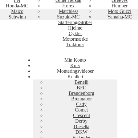
FN
Gillet Herstal
Greeves
Honda-MC
Horex
Humber
Maico
Matchless
Moto Guzzi
Schwinn
Suzuki-MC
Yamaha-MC
StafferingsStriber
Hjelme
Cykler
Motormærke
Traktorer
Min Konto
Kurv
Monteringsvideoer
Knallert
Benelli
BFC
Brandenborg
Brennabor
Cady
Comet
Crescent
Derby
Diesella
DKW
Estlander