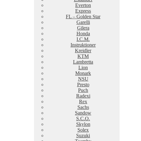
Everton
Express
FL – Golden Star
Garelli
Gilera
Honda
I.C.M.
Instruktioner
Kreidler
KTM
Lambretta
Lion
Monark
NSU
Presto
Puch
Radexi
Rex
Sachs
Sandow
S.C.O.
Skylon
Solex
Suzuki