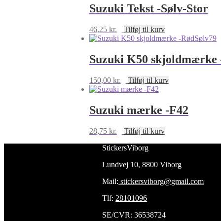
Suzuki Tekst -Sølv-Stor
46,25
kr.
Tilføj til kurv
Suzuki K50 skjoldmærke 
150,00
kr.
Tilføj til kurv
Suzuki mærke -F42
28,75
kr.
Tilføj til kurv
StickersViborg
Lundvej 10, 8800 Viborg
Mail:
stickersviborg@gmail.com
Tlf:
28101096
SE/CVR: 36538724