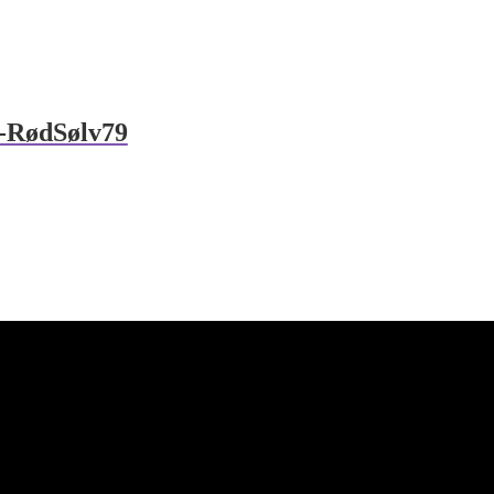
-RødSølv79