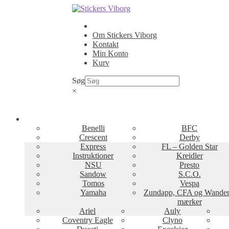
Spring
Spring
til
til
navigation
indhold
Om Stickers Viborg
Kontakt
Min Konto
Kurv
Søg
×
Benelli
BFC
Crescent
Derby
Express
FL – Golden Star
Instruktioner
Kreidler
NSU
Presto
Sandow
S.C.O.
Tomos
Vespa
Yamaha
Zundapp, CFA og Wander
mærker
Ariel
Auly
Coventry Eagle
Clyno