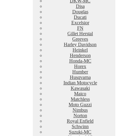
DKW-MC
Disa
Douglas
Ducati
Excelsior
FN
Gillet Herstal
Greeves
Harley Davidson
Heinkel
Henderson
Honda-MC
Horex
Humber
Husqvarna
Indian Motocycle
Kawasaki
Maico
Matchless
Moto Guzzi
Nimbus
Norton
Royal Enfield
Schwinn
Suzuki-MC