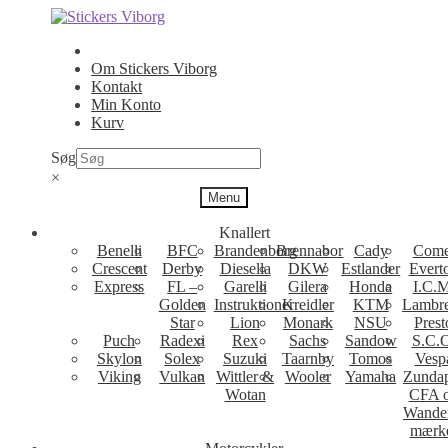
Spring
Spring
til
til
navigation
indhold
Om Stickers Viborg
Kontakt
Min Konto
Kurv
Søg
×
Menu
Knallert
Benelli
BFC
Brandenborg
Brennabor
Cady
Come
Crescent
Derby
Diesella
DKW
Estlander
Evert
Express
FL –
Garelli
Gilera
Honda
I.C.M
Golden
Instruktioner
Kreidler
KTM
Lambre
Star
Lion
Monark
NSU
Prest
Puch
Radexi
Rex
Sachs
Sandow
S.C.
Skylon
Solex
Suzuki
Taarnby
Tomos
Vesp
Viking
Vulkan
Wittler &
Wooler
Yamaha
Zunda
Wotan
CFA 
Wande
mærk