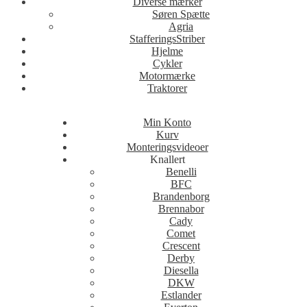
Diverse mærker
Søren Spætte
Agria
StafferingsStriber
Hjelme
Cykler
Motormærke
Traktorer
Min Konto
Kurv
Monteringsvideoer
Knallert
Benelli
BFC
Brandenborg
Brennabor
Cady
Comet
Crescent
Derby
Diesella
DKW
Estlander