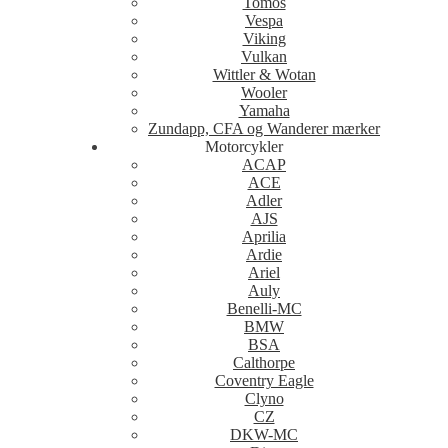
Tomos
Vespa
Viking
Vulkan
Wittler & Wotan
Wooler
Yamaha
Zundapp, CFA og Wanderer mærker
Motorcykler
ACAP
ACE
Adler
AJS
Aprilia
Ardie
Ariel
Auly
Benelli-MC
BMW
BSA
Calthorpe
Coventry Eagle
Clyno
CZ
DKW-MC