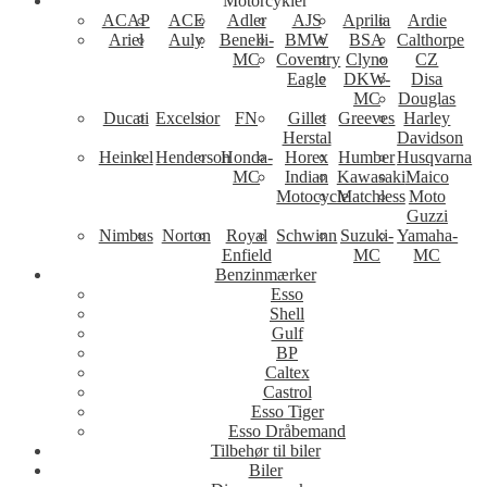
Motorcykler
ACAP
ACE
Adler
AJS
Aprilia
Ardie
Ariel
Auly
Benelli-
BMW
BSA
Calthorpe
MC
Coventry
Clyno
CZ
Eagle
DKW-
Disa
MC
Douglas
Ducati
Excelsior
FN
Gillet
Greeves
Harley
Herstal
Davidson
Heinkel
Henderson
Honda-
Horex
Humber
Husqvarna
MC
Indian
Kawasaki
Maico
Motocycle
Matchless
Moto
Guzzi
Nimbus
Norton
Royal
Schwinn
Suzuki-
Yamaha-
Enfield
MC
MC
Benzinmærker
Esso
Shell
Gulf
BP
Caltex
Castrol
Esso Tiger
Esso Dråbemand
Tilbehør til biler
Biler