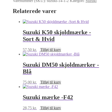
Varenummer (SKU):
suzuki-14-1-2
Kategori:
Suzuki
orange
og
Relaterede varer
guld
antal
Suzuki K50 skjoldmærke -
Sort & Hvid
57,50
kr.
Tilføj til kurv
Suzuki DM50 skjoldmærker -
Blå
75,00
kr.
Tilføj til kurv
Suzuki mærke -F42
28,75
kr.
Tilføj til kurv