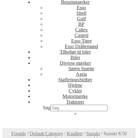
Benzinmærker
Esso
Shell
Gulf
BP
Caltex
Castrol
Esso Tiger
Esso Dråbemand
Tilbehør til biler
Biler
Diverse mærker
Søren Spætte
Agria
StafferingsStriber
Hjelme
Cykler
Motormærke
Traktorer
Søg
×
Forside
/
Default Category
/
Knallert
/
Suzuki
/
Suzuki K50