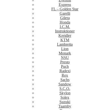
Everton
Express
FL – Golden Star
Garelli
Gilera
Honda
I.C.M.
Instruktioner
Kreidler
KTM
Lambretta
Lion
Monark
NSU
Presto
Puch
Radexi
Rex
Sachs
Sandow
S.C.O.
Skylon
Solex
Suzuki
Taarnby