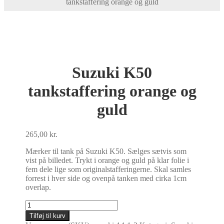
tankstaffering orange og guld
Suzuki K50
tankstaffering orange og
guld
265,00
kr.
Mærker til tank på Suzuki K50. Sælges sætvis som
vist på billedet. Trykt i orange og guld på klar folie i
fem dele lige som originalstafferingerne. Skal samles
forrest i hver side og ovenpå tanken med cirka 1cm
overlap.
Suzuki
K50
Tilføj til kurv
tankstaffering