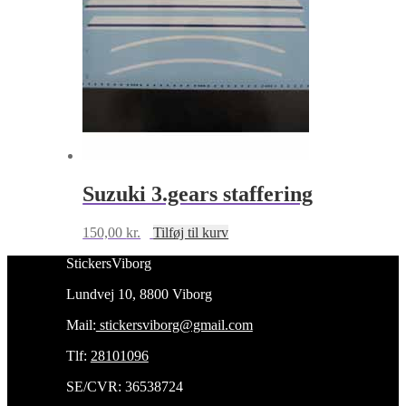
Suzuki 3.gears staffering
150,00
kr.
Tilføj til kurv
StickersViborg
Lundvej 10, 8800 Viborg
Mail:
stickersviborg@gmail.com
Tlf:
28101096
SE/CVR: 36538724