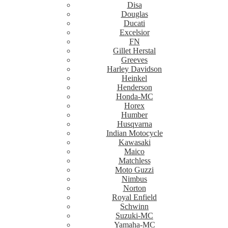
Disa
Douglas
Ducati
Excelsior
FN
Gillet Herstal
Greeves
Harley Davidson
Heinkel
Henderson
Honda-MC
Horex
Humber
Husqvarna
Indian Motocycle
Kawasaki
Maico
Matchless
Moto Guzzi
Nimbus
Norton
Royal Enfield
Schwinn
Suzuki-MC
Yamaha-MC