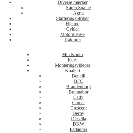
Diverse mærker
Søren Spætte
Agria
StafferingsStriber
Hjelme
Cykler
Motormærke
Traktorer
Min Konto
Kurv
Monteringsvideoer
Knallert
Benelli
BFC
Brandenborg
Brennabor
Cady
Comet
Crescent
Derby
Diesella
DKW
Estlander