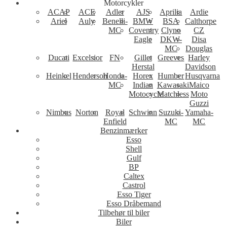
Motorcykler
ACAP
ACE
Adler
AJS
Aprilia
Ardie
Ariel
Auly
Benelli-
BMW
BSA
Calthorpe
MC
Coventry
Clyno
CZ
Eagle
DKW-
Disa
MC
Douglas
Ducati
Excelsior
FN
Gillet
Greeves
Harley
Herstal
Davidson
Heinkel
Henderson
Honda-
Horex
Humber
Husqvarna
MC
Indian
Kawasaki
Maico
Motocycle
Matchless
Moto
Guzzi
Nimbus
Norton
Royal
Schwinn
Suzuki-
Yamaha-
Enfield
MC
MC
Benzinmærker
Esso
Shell
Gulf
BP
Caltex
Castrol
Esso Tiger
Esso Dråbemand
Tilbehør til biler
Biler