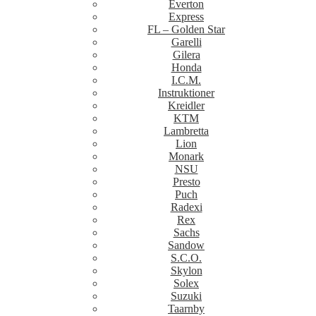
Everton
Express
FL – Golden Star
Garelli
Gilera
Honda
I.C.M.
Instruktioner
Kreidler
KTM
Lambretta
Lion
Monark
NSU
Presto
Puch
Radexi
Rex
Sachs
Sandow
S.C.O.
Skylon
Solex
Suzuki
Taarnby