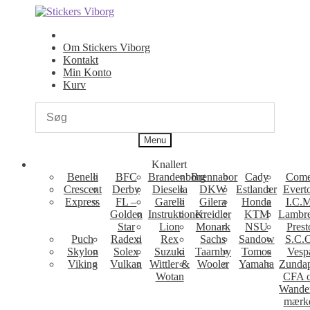
Spring
Spring
til
til
navigation
indhold
Om Stickers Viborg
Kontakt
Min Konto
Kurv
Menu
Knallert
Benelli
BFC
Brandenborg
Brennabor
Cady
Come
Crescent
Derby
Diesella
DKW
Estlander
Evert
Express
FL –
Garelli
Gilera
Honda
I.C.M
Golden
Instruktioner
Kreidler
KTM
Lambre
Star
Lion
Monark
NSU
Prest
Puch
Radexi
Rex
Sachs
Sandow
S.C.
Skylon
Solex
Suzuki
Taarnby
Tomos
Vesp
Viking
Vulkan
Wittler &
Wooler
Yamaha
Zunda
Wotan
CFA 
Wande
mærk