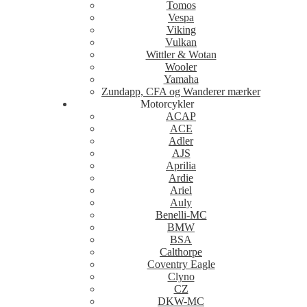
Tomos
Vespa
Viking
Vulkan
Wittler & Wotan
Wooler
Yamaha
Zundapp, CFA og Wanderer mærker
Motorcykler
ACAP
ACE
Adler
AJS
Aprilia
Ardie
Ariel
Auly
Benelli-MC
BMW
BSA
Calthorpe
Coventry Eagle
Clyno
CZ
DKW-MC