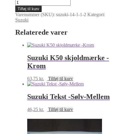
Suzuki
K50
Tilføj til kurv
samlet
Varenummer (SKU):
suzuki-14-1-1-2
Kategori:
stafferingssæt
Suzuki
-
Lys
Relaterede varer
blå
og
Guld
antal
Suzuki K50 skjoldmærke -
Krom
63,75
kr.
Tilføj til kurv
Suzuki Tekst -Sølv-Mellem
46,25
kr.
Tilføj til kurv