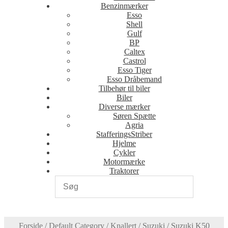
Benzinmærker
Esso
Shell
Gulf
BP
Caltex
Castrol
Esso Tiger
Esso Dråbemand
Tilbehør til biler
Biler
Diverse mærker
Søren Spætte
Agria
StafferingsStriber
Hjelme
Cykler
Motormærke
Traktorer
Forside
/
Default Category
/
Knallert
/
Suzuki
/
Suzuki K50