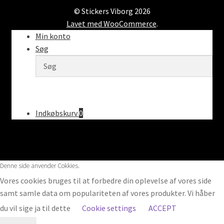
© Stickers Viborg 2026
Lavet med WooCommerce
.
Min konto
Søg
Indkøbskurv
0
Denne side anvender Cokkies.
Vores cookies bruges til at forbedre din oplevelse af vores side
samt samle data om populariteten af vores produkter. Vi håber
du vil sige ja til dette
Cookie settings
ACCEPT