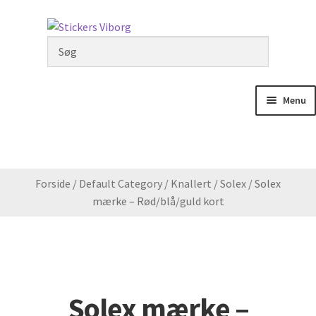
Spring
Spring
til
til
navigation
indhold
Menu
Min Konto
Kurv
Forside
/
Default Category
/
Knallert
/
Solex
/
Solex
mærke – Rød/blå/guld kort
Monteringsvideoer
Udfold
Knallert
undermenu
Udfold
Motorcykler
Solex mærke –
undermenu