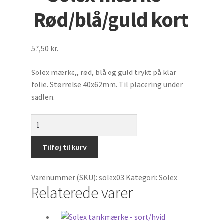
Udfold
Benzinmærker
Rød/blå/guld kort
undermenu
Tilbehør til biler
57,50
kr.
Biler
Solex mærke,, rød, blå og guld trykt på klar
Udfold
Diverse mærker
folie. Størrelse 40x62mm. Til placering under
undermenu
sadlen.
StafferingsStriber
Solex
mærke
Hjelme
-
Tilføj til kurv
Rød/blå/guld
Cykler
kort
Varenummer (SKU):
solex03
Kategori:
Solex
antal
Motormærke
Relaterede varer
Traktorer