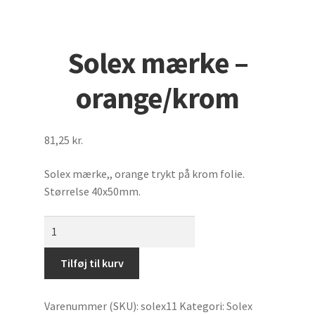
Udfold
Benzinmærker
undermenu
Solex mærke –
Tilbehør til biler
orange/krom
Biler
Udfold
Diverse mærker
81,25
kr.
undermenu
StafferingsStriber
Solex mærke,, orange trykt på krom folie.
Størrelse 40x50mm.
Hjelme
Solex
mærke
Cykler
-
Tilføj til kurv
orange/krom
Motormærke
antal
Varenummer (SKU):
solex11
Kategori:
Solex