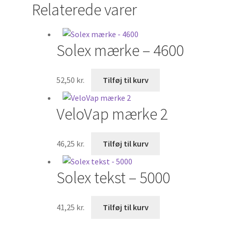
Relaterede varer
Traktorer
Søg
Solex mærke – 4600
×
52,50
kr.
Tilføj til kurv
VeloVap mærke 2
46,25
kr.
Tilføj til kurv
Solex tekst – 5000
41,25
kr.
Tilføj til kurv