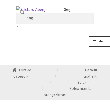
Spring
Spring
Søg
til
til
navigation
indhold
×
Menu
Min Konto
Kurv
Forside
Default
Category
Knallert
Monteringsvideoer
Solex
Solex mærke –
Udfold
Knallert
orange/krom
undermenu
Udfold
Motorcykler
undermenu