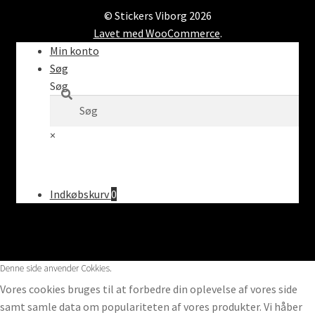
© Stickers Viborg 2026
Lavet med WooCommerce
.
Min konto
Søg
Søg
×
Indkøbskurv
0
Denne side anvender Cokkies.
Vores cookies bruges til at forbedre din oplevelse af vores side
samt samle data om populariteten af vores produkter. Vi håber