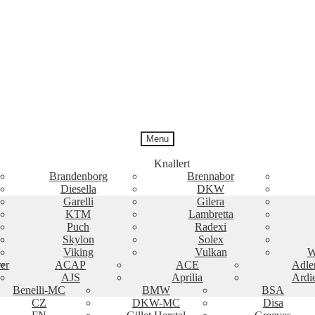
Menu
Knallert
Brandenborg
Brennabor
Diesella
DKW
Garelli
Gilera
KTM
Lambretta
Puch
Radexi
Skylon
Solex
Viking
Vulkan
W
er
ACAP
ACE
Adle
AJS
Aprilia
Ardi
Benelli-MC
BMW
BSA
CZ
DKW-MC
Disa