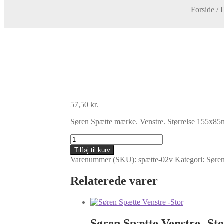
Forside
/
D
57,50
kr.
Søren Spætte mærke. Venstre. Størrelse 155x8
Søren
Spætte
Tilføj til kurv
Venstre
Varenummer (SKU):
spætte-02v
Kategori:
Søren
-
Mellem
Relaterede varer
antal
Søren Spætte Venstre -St