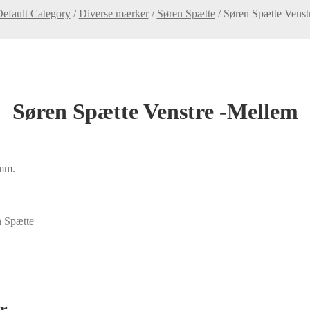
efault Category
/
Diverse mærker
/
Søren Spætte
/
Søren Spætte Venst
Søren Spætte Venstre -Mellem
5mm.
 Spætte
or