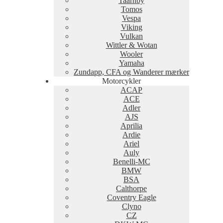
Taarnby
Tomos
Vespa
Viking
Vulkan
Wittler & Wotan
Wooler
Yamaha
Zundapp, CFA og Wanderer mærker
Motorcykler
ACAP
ACE
Adler
AJS
Aprilia
Ardie
Ariel
Auly
Benelli-MC
BMW
BSA
Calthorpe
Coventry Eagle
Clyno
CZ