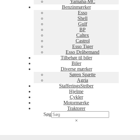
Yamaha-MC
Benzinmærker
Esso
Shell
Gulf
BP
Caltex
Castrol
Esso Tiger
Esso Dråbemand
Tilbehør til biler
Biler
Diverse mærker
Søren Spætte
Agria
StafferingsStriber
Hjelme
Cykler
Motormærke
Traktorer
Søg
×