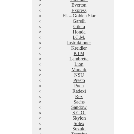
Everton
Express
FL – Golden Star
Garelli
Gilera
Honda
I.C.M.
Instruktioner
Kreidler
KTM
Lambretta
Lion
Monark
NSU
Presto
Puch
Radexi
Rex
Sachs
Sandow
S.C.O.
Skylon
Solex
Suzuki