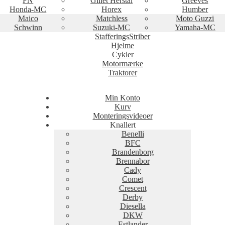
FN
Gillet Herstal
Greeves
Honda-MC
Horex
Humber
Maico
Matchless
Moto Guzzi
Schwinn
Suzuki-MC
Yamaha-MC
StafferingsStriber
Hjelme
Cykler
Motormærke
Traktorer
Min Konto
Kurv
Monteringsvideoer
Knallert
Benelli
BFC
Brandenborg
Brennabor
Cady
Comet
Crescent
Derby
Diesella
DKW
Estlander