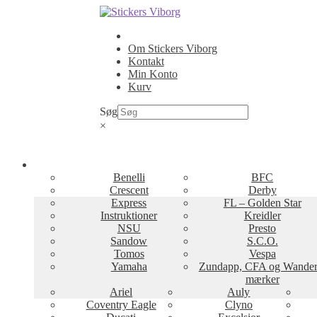
Spring
Spring
til
til
navigation
indhold
Om Stickers Viborg
Kontakt
Min Konto
Kurv
Søg
×
Benelli
BFC
Crescent
Derby
Express
FL – Golden Star
Instruktioner
Kreidler
NSU
Presto
Sandow
S.C.O.
Tomos
Vespa
Yamaha
Zundapp, CFA og Wander
mærker
Ariel
Auly
Coventry Eagle
Clyno