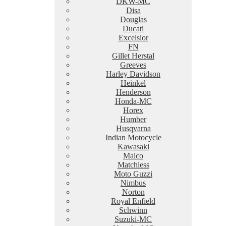
DKW-MC
Disa
Douglas
Ducati
Excelsior
FN
Gillet Herstal
Greeves
Harley Davidson
Heinkel
Henderson
Honda-MC
Horex
Humber
Husqvarna
Indian Motocycle
Kawasaki
Maico
Matchless
Moto Guzzi
Nimbus
Norton
Royal Enfield
Schwinn
Suzuki-MC