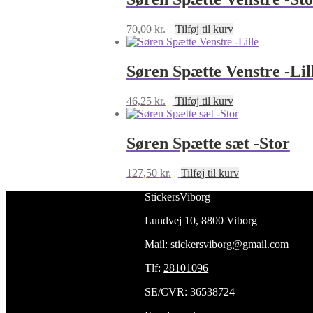
70,00
kr.
Tilføj til kurv
Søren Spætte Venstre -Lil
46,25
kr.
Tilføj til kurv
Søren Spætte sæt -Stor
127,50
kr.
Tilføj til kurv
StickersViborg
Lundvej 10, 8800 Viborg
Mail:
stickersviborg@gmail.com
Tlf:
28101096
SE/CVR: 36538724