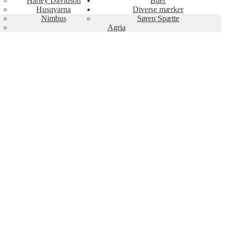
Harley Davidson
Biler
Husqvarna
Diverse mærker
Nimbus
Søren Spætte
Agria