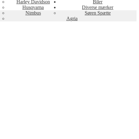
Harley Davidson
Biler
Husqvarna
Diverse mærker
Nimbus
Søren Spætte
Agria