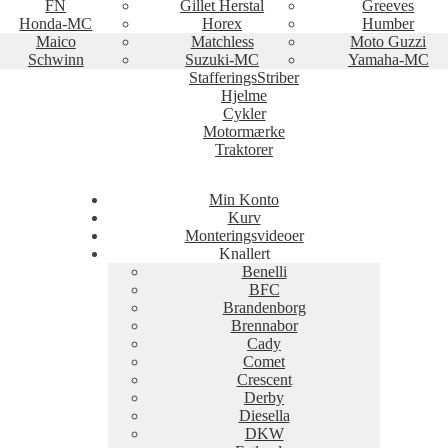
FN
Gillet Herstal
Greeves
Honda-MC
Horex
Humber
Maico
Matchless
Moto Guzzi
Schwinn
Suzuki-MC
Yamaha-MC
StafferingsStriber
Hjelme
Cykler
Motormærke
Traktorer
Min Konto
Kurv
Monteringsvideoer
Knallert
Benelli
BFC
Brandenborg
Brennabor
Cady
Comet
Crescent
Derby
Diesella
DKW