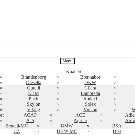
Menu
Knallert
Brandenborg
Brennabor
Diesella
DKW
Garelli
Gilera
KTM
Lambretta
Puch
Radexi
Skylon
Solex
Viking
Vulkan
W
er
ACAP
ACE
Adle
AJS
Aprilia
Ardi
Benelli-MC
BMW
BSA
CZ
DKW-MC
Disa