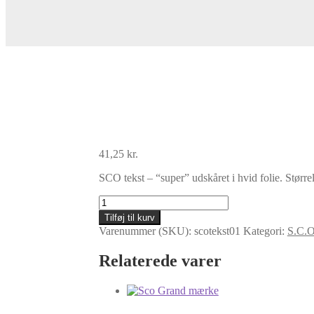
41,25
kr.
SCO tekst – “super” udskåret i hvid folie. Stør
Sco
tekst
Tilføj til kurv
-
Varenummer (SKU):
scotekst01
Kategori:
S.C.O
superhvid
antal
Relaterede varer