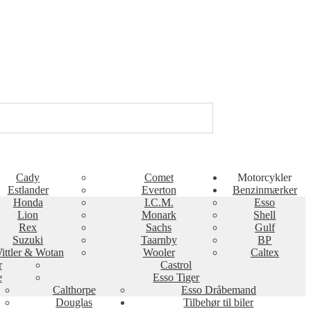
Cady
Comet
Motorcykler
Estlander
Everton
Benzinmærker
Honda
I.C.M.
Esso
Lion
Monark
Shell
Rex
Sachs
Gulf
Suzuki
Taarnby
BP
ittler & Wotan
Wooler
Caltex
r
Castrol
e
Esso Tiger
Calthorpe
Esso Dråbemand
Douglas
Tilbehør til biler