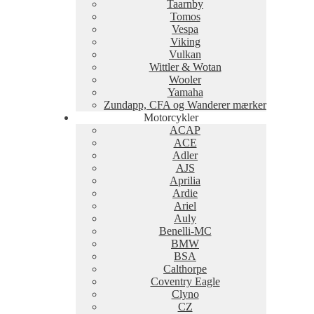
Taarnby
Tomos
Vespa
Viking
Vulkan
Wittler & Wotan
Wooler
Yamaha
Zundapp, CFA og Wanderer mærker
Motorcykler
ACAP
ACE
Adler
AJS
Aprilia
Ardie
Ariel
Auly
Benelli-MC
BMW
BSA
Calthorpe
Coventry Eagle
Clyno
CZ