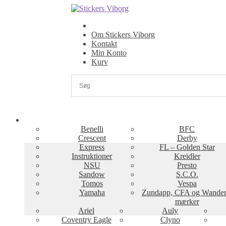
Spring
Spring
til
til
navigation
indhold
Om Stickers Viborg
Kontakt
Min Konto
Kurv
Benelli
BFC
Crescent
Derby
Express
FL – Golden Star
Instruktioner
Kreidler
NSU
Presto
Sandow
S.C.O.
Tomos
Vespa
Yamaha
Zundapp, CFA og Wander
mærker
Ariel
Auly
Coventry Eagle
Clyno