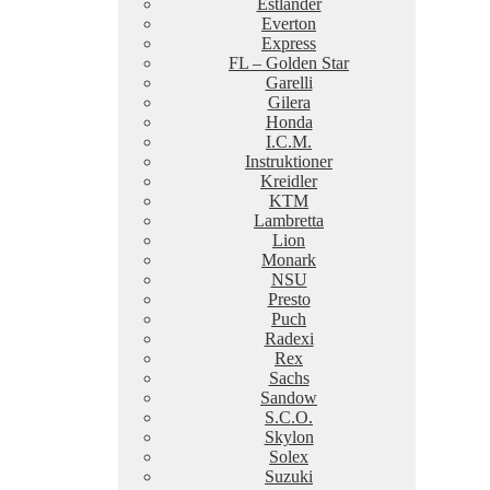
Estlander
Everton
Express
FL – Golden Star
Garelli
Gilera
Honda
I.C.M.
Instruktioner
Kreidler
KTM
Lambretta
Lion
Monark
NSU
Presto
Puch
Radexi
Rex
Sachs
Sandow
S.C.O.
Skylon
Solex
Suzuki