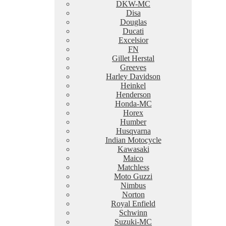
DKW-MC
Disa
Douglas
Ducati
Excelsior
FN
Gillet Herstal
Greeves
Harley Davidson
Heinkel
Henderson
Honda-MC
Horex
Humber
Husqvarna
Indian Motocycle
Kawasaki
Maico
Matchless
Moto Guzzi
Nimbus
Norton
Royal Enfield
Schwinn
Suzuki-MC