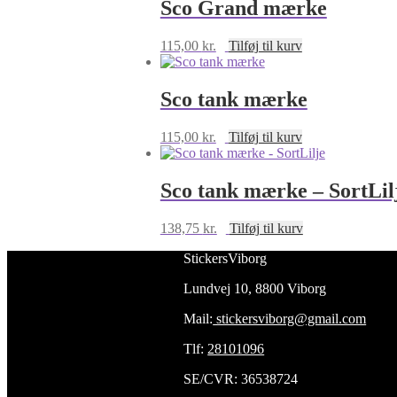
Sco Grand mærke
115,00
kr.
Tilføj til kurv
Sco tank mærke
115,00
kr.
Tilføj til kurv
Sco tank mærke – SortLil
138,75
kr.
Tilføj til kurv
StickersViborg
Lundvej 10, 8800 Viborg
Mail:
stickersviborg@gmail.com
Tlf:
28101096
SE/CVR: 36538724