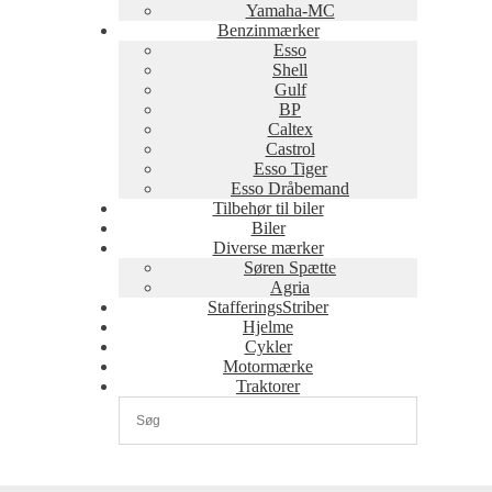
Yamaha-MC
Benzinmærker
Esso
Shell
Gulf
BP
Caltex
Castrol
Esso Tiger
Esso Dråbemand
Tilbehør til biler
Biler
Diverse mærker
Søren Spætte
Agria
StafferingsStriber
Hjelme
Cykler
Motormærke
Traktorer