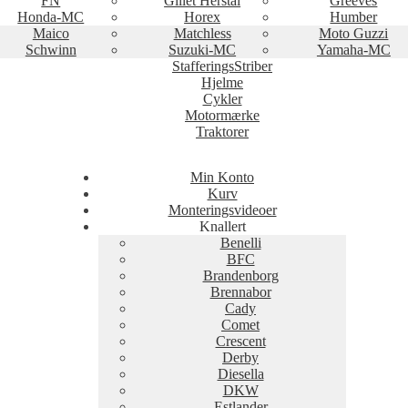
FN
Gillet Herstal
Greeves
Honda-MC
Horex
Humber
Maico
Matchless
Moto Guzzi
Schwinn
Suzuki-MC
Yamaha-MC
StafferingsStriber
Hjelme
Cykler
Motormærke
Traktorer
Min Konto
Kurv
Monteringsvideoer
Knallert
Benelli
BFC
Brandenborg
Brennabor
Cady
Comet
Crescent
Derby
Diesella
DKW
Estlander