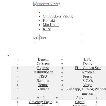
Spring
Spring
til
til
navigation
indhold
Om Stickers Viborg
Kontakt
Min Konto
Kurv
Søg
×
Benelli
BFC
Crescent
Derby
Express
FL – Golden Star
Instruktioner
Kreidler
NSU
Presto
Sandow
S.C.O.
Tomos
Vespa
Yamaha
Zundapp, CFA og Wander
mærker
Ariel
Auly
Coventry Eagle
Clyno