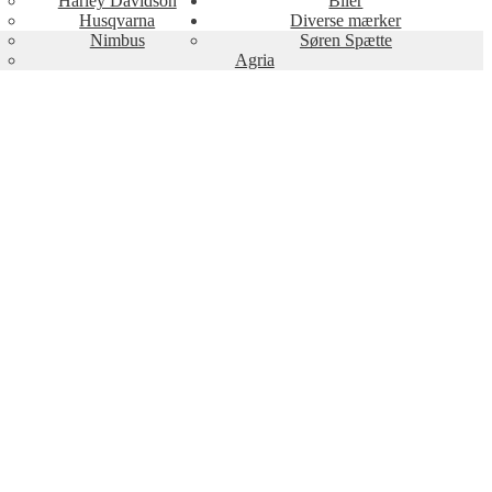
Harley Davidson
Biler
Husqvarna
Diverse mærker
Nimbus
Søren Spætte
Agria