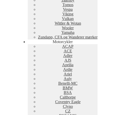
Taarnby
Tomos
Vespa
Viking
Vulkan
Wittler & Wotan
Wooler
Yamaha
Zundapp, CFA og Wanderer mærker
Motorcykler
ACAP
ACE
Adler
AJS
Aprilia
Ardie
Ariel
Auly
Benelli-MC
BMW
BSA
Calthorpe
Coventry Eagle
Clyno
CZ