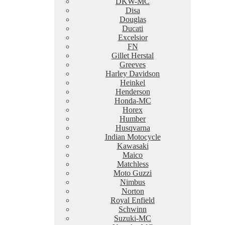
DKW-MC
Disa
Douglas
Ducati
Excelsior
FN
Gillet Herstal
Greeves
Harley Davidson
Heinkel
Henderson
Honda-MC
Horex
Humber
Husqvarna
Indian Motocycle
Kawasaki
Maico
Matchless
Moto Guzzi
Nimbus
Norton
Royal Enfield
Schwinn
Suzuki-MC