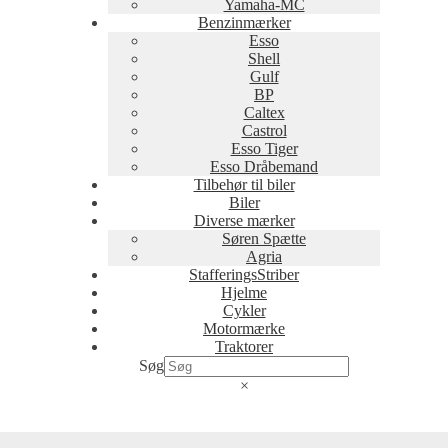
Yamaha-MC
Benzinmærker
Esso
Shell
Gulf
BP
Caltex
Castrol
Esso Tiger
Esso Dråbemand
Tilbehør til biler
Biler
Diverse mærker
Søren Spætte
Agria
StafferingsStriber
Hjelme
Cykler
Motormærke
Traktorer
Søg
×