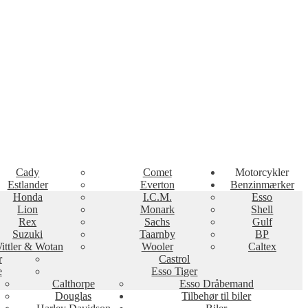
Cady
Comet
Motorcykler
Estlander
Everton
Benzinmærker
Honda
I.C.M.
Esso
Lion
Monark
Shell
Rex
Sachs
Gulf
Suzuki
Taarnby
BP
ittler & Wotan
Wooler
Caltex
r
Castrol
e
Esso Tiger
Calthorpe
Esso Dråbemand
Douglas
Tilbehør til biler