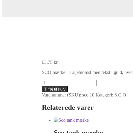
63,75
kr.
SCO mærke – Liljeblomst med tekst i guld, hvid
Sco
logo
Tilføj til kurv
mærke
Varenummer (SKU):
sco 10
Kategori:
S.C.O.
-
Guld
Relaterede varer
antal
Sco tank mærke