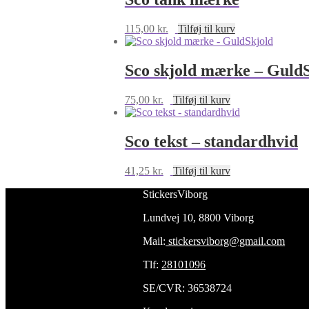
115,00
kr.
Tilføj til kurv
Sco skjold mærke – Guld
75,00
kr.
Tilføj til kurv
Sco tekst – standardhvid
41,25
kr.
Tilføj til kurv
StickersViborg
Lundvej 10, 8800 Viborg
Mail:
stickersviborg@gmail.com
Tlf:
28101096
SE/CVR: 36538724