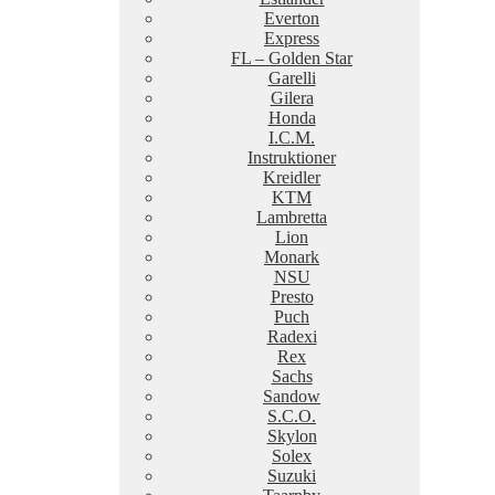
Everton
Express
FL – Golden Star
Garelli
Gilera
Honda
I.C.M.
Instruktioner
Kreidler
KTM
Lambretta
Lion
Monark
NSU
Presto
Puch
Radexi
Rex
Sachs
Sandow
S.C.O.
Skylon
Solex
Suzuki