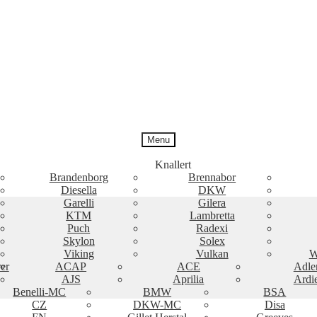
Menu
Knallert
Brandenborg
Brennabor
Diesella
DKW
Garelli
Gilera
KTM
Lambretta
Puch
Radexi
Skylon
Solex
Viking
Vulkan
W
er
ACAP
ACE
Adle
AJS
Aprilia
Ardi
Benelli-MC
BMW
BSA
CZ
DKW-MC
Disa