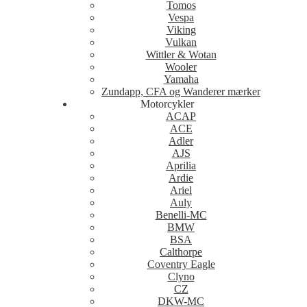
Tomos
Vespa
Viking
Vulkan
Wittler & Wotan
Wooler
Yamaha
Zundapp, CFA og Wanderer mærker
Motorcykler
ACAP
ACE
Adler
AJS
Aprilia
Ardie
Ariel
Auly
Benelli-MC
BMW
BSA
Calthorpe
Coventry Eagle
Clyno
CZ
DKW-MC