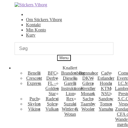
Spring
Spring
til
til
navigation
indhold
Om Stickers Viborg
Kontakt
Min Konto
Kurv
Menu
Knallert
Benelli
BFC
Brandenborg
Brennabor
Cady
Come
Crescent
Derby
Diesella
DKW
Estlander
Evert
Express
FL –
Garelli
Gilera
Honda
I.C.M
Golden
Instruktioner
Kreidler
KTM
Lambre
Star
Lion
Monark
NSU
Prest
Puch
Radexi
Rex
Sachs
Sandow
S.C.
Skylon
Solex
Suzuki
Taarnby
Tomos
Vesp
Viking
Vulkan
Wittler &
Wooler
Yamaha
Zunda
Wotan
CFA 
Wande
mærk