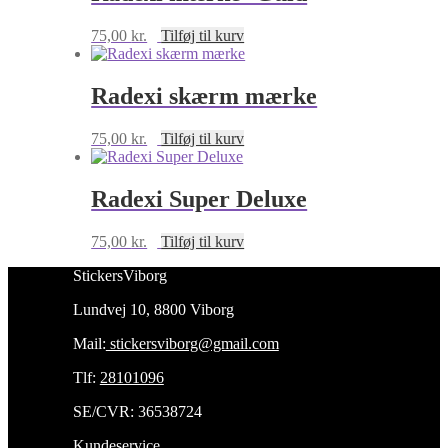
75,00
kr.
Tilføj til kurv
Radexi skærm mærke
75,00
kr.
Tilføj til kurv
Radexi Super Deluxe
75,00
kr.
Tilføj til kurv
StickersViborg
Lundvej 10, 8800 Viborg
Mail:
stickersviborg@gmail.com
Tlf:
28101096
SE/CVR: 36538724
Kundeservice