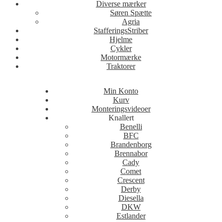
Diverse mærker
Søren Spætte
Agria
StafferingsStriber
Hjelme
Cykler
Motormærke
Traktorer
Min Konto
Kurv
Monteringsvideoer
Knallert
Benelli
BFC
Brandenborg
Brennabor
Cady
Comet
Crescent
Derby
Diesella
DKW
Estlander