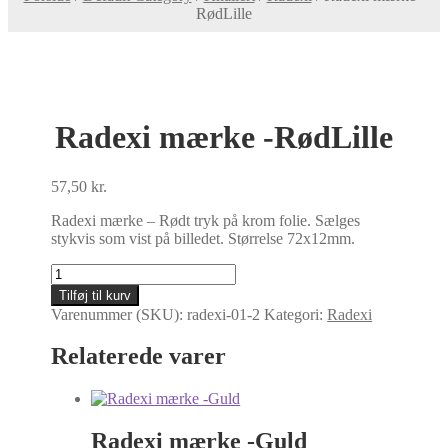
RødLille
Radexi mærke -RødLille
57,50
kr.
Radexi mærke – Rødt tryk på krom folie. Sælges
stykvis som vist på billedet. Størrelse 72x12mm.
Radexi
mærke
Tilføj til kurv
-
Varenummer (SKU):
radexi-01-2
Kategori:
Radexi
RødLille
antal
Relaterede varer
Radexi mærke -Guld