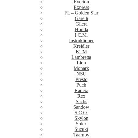
Everton
Express
FL – Golden Star
Garelli
Gilera
Honda
I.C.M.
Instruktioner
Kreidler
KTM
Lambretta
Lion
Monark
NSU
Presto
Puch
Radexi
Rex
Sachs
Sandow
S.C.O.
Skylon
Solex
Suzuki
Taarnby