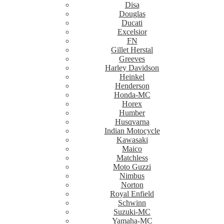
Disa
Douglas
Ducati
Excelsior
FN
Gillet Herstal
Greeves
Harley Davidson
Heinkel
Henderson
Honda-MC
Horex
Humber
Husqvarna
Indian Motocycle
Kawasaki
Maico
Matchless
Moto Guzzi
Nimbus
Norton
Royal Enfield
Schwinn
Suzuki-MC
Yamaha-MC