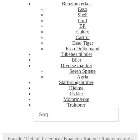
Benzinmærker
Esso
Shell
Gulf
BP
Caltex
Castrol
Esso Tiger
Esso Dråbemand
Tilbehør til biler
Biler
Diverse mærker
Søren Spætte
Agria
StafferingsStriber
Hjelme
Cykler
Motormærke
Traktorer
Forside
/
Default Category
/
Knallert
/
Radexi
/
Radexi mærke -