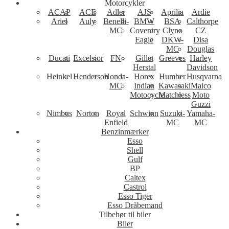
Motorcykler
ACAP
ACE
Adler
AJS
Aprilia
Ardie
Ariel
Auly
Benelli-
BMW
BSA
Calthorpe
MC
Coventry
Clyno
CZ
Eagle
DKW-
Disa
MC
Douglas
Ducati
Excelsior
FN
Gillet
Greeves
Harley
Herstal
Davidson
Heinkel
Henderson
Honda-
Horex
Humber
Husqvarna
MC
Indian
Kawasaki
Maico
Motocycle
Matchless
Moto
Guzzi
Nimbus
Norton
Royal
Schwinn
Suzuki-
Yamaha-
Enfield
MC
MC
Benzinmærker
Esso
Shell
Gulf
BP
Caltex
Castrol
Esso Tiger
Esso Dråbemand
Tilbehør til biler
Biler