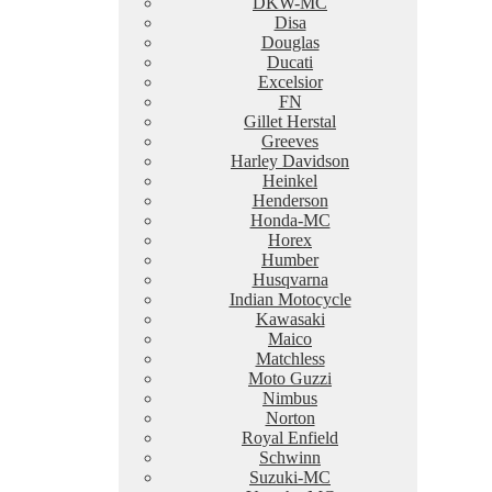
DKW-MC
Disa
Douglas
Ducati
Excelsior
FN
Gillet Herstal
Greeves
Harley Davidson
Heinkel
Henderson
Honda-MC
Horex
Humber
Husqvarna
Indian Motocycle
Kawasaki
Maico
Matchless
Moto Guzzi
Nimbus
Norton
Royal Enfield
Schwinn
Suzuki-MC