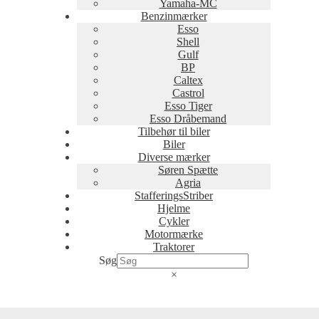
Yamaha-MC
Benzinmærker
Esso
Shell
Gulf
BP
Caltex
Castrol
Esso Tiger
Esso Dråbemand
Tilbehør til biler
Biler
Diverse mærker
Søren Spætte
Agria
StafferingsStriber
Hjelme
Cykler
Motormærke
Traktorer
Søg
×