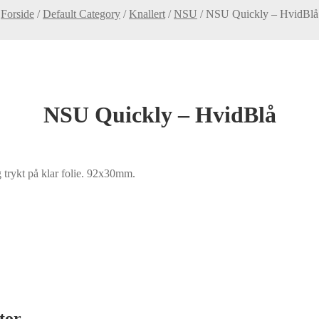
Forside
/
Default Category
/
Knallert
/
NSU
/
NSU Quickly – HvidBlå
NSU Quickly – HvidBlå
 trykt på klar folie. 92x30mm.
tor