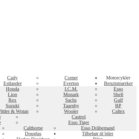
Cady
Comet
Motorcykler
Estlander
Everton
Benzinmærker
Honda
I.C.M.
Esso
Lion
Monark
Shell
Rex
Sachs
Gulf
Suzuki
Taarnby
BP
ittler & Wotan
Wooler
Caltex
r
Castrol
e
Esso Tiger
Calthorpe
Esso Dråbemand
Douglas
Tilbehør til biler