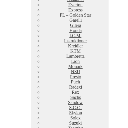
Everton
Express
FL – Golden Star
Garelli
Gilera
Honda
I.C.M.
Instruktioner
Kreidler
KTM
Lambretta
Lion
Monark
NSU
Presto
Puch
Radexi
Rex
Sachs
Sandow
S.C.O.
Skylon
Solex
Suzuki