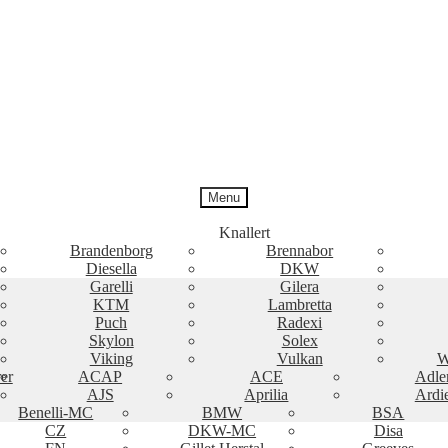
Menu
Knallert
Brandenborg
Brennabor
Diesella
DKW
Garelli
Gilera
KTM
Lambretta
Puch
Radexi
Skylon
Solex
Viking
Vulkan
W
er
ACAP
ACE
Adle
AJS
Aprilia
Ardi
Benelli-MC
BMW
BSA
CZ
DKW-MC
Disa