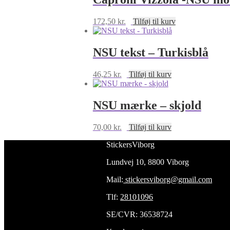
172,50
kr.
Tilføj til kurv
NSU tekst – Turkisblå
46,25
kr.
Tilføj til kurv
NSU mærke – skjold
70,00
kr.
Tilføj til kurv
StickersViborg
Lundvej 10, 8800 Viborg
Mail:
stickersviborg@gmail.com
Tlf:
28101096
SE/CVR: 36538724