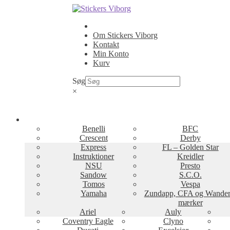
Spring
Spring
til
til
navigation
indhold
Om Stickers Viborg
Kontakt
Min Konto
Kurv
Søg
×
Benelli
BFC
Crescent
Derby
Express
FL – Golden Star
Instruktioner
Kreidler
NSU
Presto
Sandow
S.C.O.
Tomos
Vespa
Yamaha
Zundapp, CFA og Wander
mærker
Ariel
Auly
Coventry Eagle
Clyno