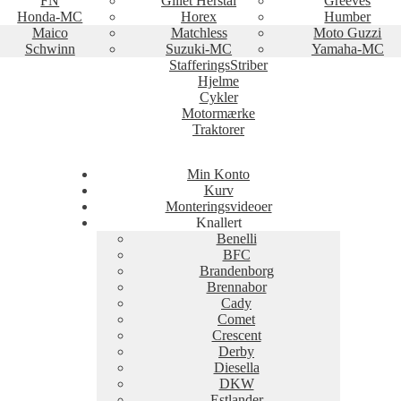
FN
Gillet Herstal
Greeves
Honda-MC
Horex
Humber
Maico
Matchless
Moto Guzzi
Schwinn
Suzuki-MC
Yamaha-MC
StafferingsStriber
Hjelme
Cykler
Motormærke
Traktorer
Min Konto
Kurv
Monteringsvideoer
Knallert
Benelli
BFC
Brandenborg
Brennabor
Cady
Comet
Crescent
Derby
Diesella
DKW
Estlander