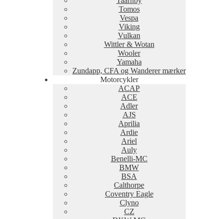
Taarnby
Tomos
Vespa
Viking
Vulkan
Wittler & Wotan
Wooler
Yamaha
Zundapp, CFA og Wanderer mærker
Motorcykler
ACAP
ACE
Adler
AJS
Aprilia
Ardie
Ariel
Auly
Benelli-MC
BMW
BSA
Calthorpe
Coventry Eagle
Clyno
CZ