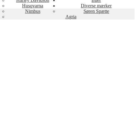
Harley Davidson
Biler
Husqvarna
Diverse mærker
Nimbus
Søren Spætte
Agria