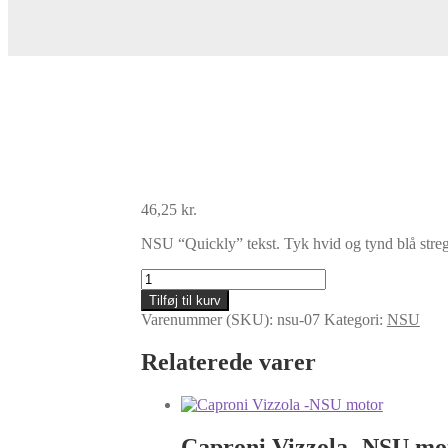
46,25
kr.
NSU “Quickly” tekst. Tyk hvid og tynd blå streg
NSU
Quickly
Tilføj til kurv
-
Varenummer (SKU):
nsu-07
Kategori:
NSU
HvidBlå
antal
Relaterede varer
Caproni Vizzola -NSU mo