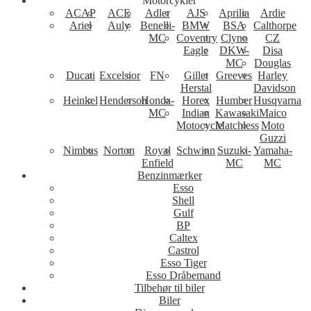
Motorcykler
ACAP
ACE
Adler
AJS
Aprilia
Ardie
Ariel
Auly
Benelli-
BMW
BSA
Calthorpe
MC
Coventry
Clyno
CZ
Eagle
DKW-
Disa
MC
Douglas
Ducati
Excelsior
FN
Gillet
Greeves
Harley
Herstal
Davidson
Heinkel
Henderson
Honda-
Horex
Humber
Husqvarna
MC
Indian
Kawasaki
Maico
Motocycle
Matchless
Moto
Guzzi
Nimbus
Norton
Royal
Schwinn
Suzuki-
Yamaha-
Enfield
MC
MC
Benzinmærker
Esso
Shell
Gulf
BP
Caltex
Castrol
Esso Tiger
Esso Dråbemand
Tilbehør til biler
Biler