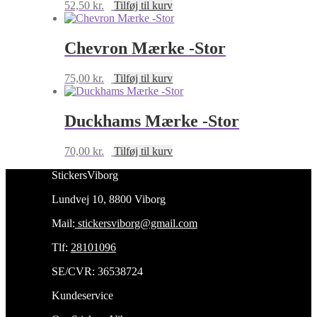
52,50
kr.
Tilføj til kurv
Chevron Mærke -Stor
75,00
kr.
Tilføj til kurv
Duckhams Mærke -Stor
70,00
kr.
Tilføj til kurv
StickersViborg
Lundvej 10, 8800 Viborg
Mail:
stickersviborg@gmail.com
Tlf:
28101096
SE/CVR: 36538724
Kundeservice