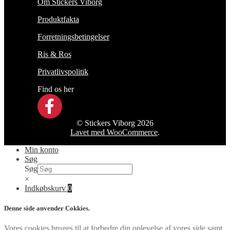
Om Stickers Viborg
Produktfakta
Forretningsbetingelser
Ris & Ros
Privatlivspolitik
Find os her
© Stickers Viborg 2026
Lavet med WooCommerce
.
Min konto
Søg
Søg
×
Indkøbskurv
0
Denne side anvender Cokkies.
Vores cookies bruges til at forbedre din oplevelse af vores side samt