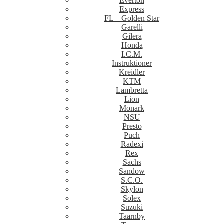
Everton
Express
FL – Golden Star
Garelli
Gilera
Honda
I.C.M.
Instruktioner
Kreidler
KTM
Lambretta
Lion
Monark
NSU
Presto
Puch
Radexi
Rex
Sachs
Sandow
S.C.O.
Skylon
Solex
Suzuki
Taarnby