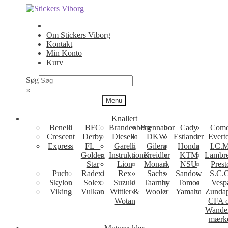
Spring
Spring
til
til
navigation
indhold
Om Stickers Viborg
Kontakt
Min Konto
Kurv
Søg
×
Menu
Knallert
Benelli
BFC
Brandenborg
Brennabor
Cady
Come
Crescent
Derby
Diesella
DKW
Estlander
Evert
Express
FL –
Garelli
Gilera
Honda
I.C.M
Golden
Instruktioner
Kreidler
KTM
Lambre
Star
Lion
Monark
NSU
Prest
Puch
Radexi
Rex
Sachs
Sandow
S.C.
Skylon
Solex
Suzuki
Taarnby
Tomos
Vesp
Viking
Vulkan
Wittler &
Wooler
Yamaha
Zunda
Wotan
CFA 
Wande
mærk