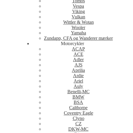
Tomos
Vespa
Viking
Vulkan
Wittler & Wotan
Wooler
Yamaha
Zundapp, CFA og Wanderer mærker
Motorcykler
ACAP
ACE
Adler
AJS
Aprilia
Ardie
Ariel
Auly
Benelli-MC
BMW
BSA
Calthorpe
Coventry Eagle
Clyno
CZ
DKW-MC