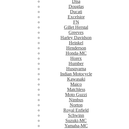
Disa
Douglas
Ducati
Excelsior
FN
Gillet Herstal
Greeves
Harley Davidson
Heinkel
Henderson
Honda-MC
Horex
Humber
Husqvarna
Indian Motocycle
Kawasaki
Maico
Matchless
Moto Guzzi
Nimbus
Norton
Royal Enfield
Schwinn
Suzuki-MC
Yamaha-MC