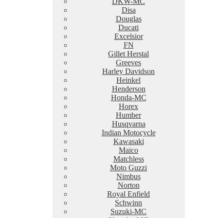
DKW-MC
Disa
Douglas
Ducati
Excelsior
FN
Gillet Herstal
Greeves
Harley Davidson
Heinkel
Henderson
Honda-MC
Horex
Humber
Husqvarna
Indian Motocycle
Kawasaki
Maico
Matchless
Moto Guzzi
Nimbus
Norton
Royal Enfield
Schwinn
Suzuki-MC