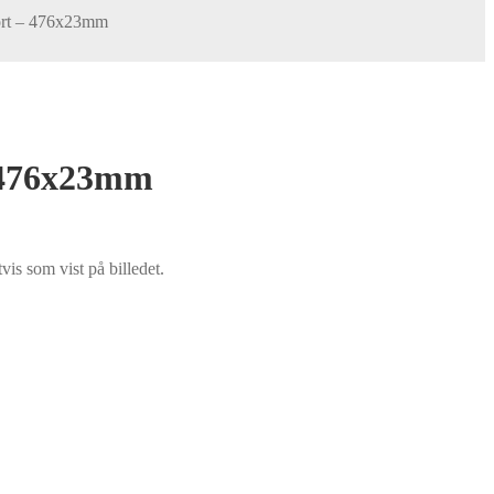
Sort – 476x23mm
– 476x23mm
is som vist på billedet.