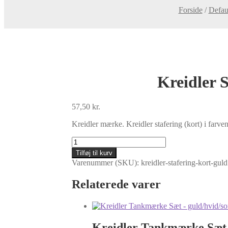
Forside
/
Defau
Kreidler 
57,50
kr.
Kreidler mærke. Kreidler stafering (kort) i farve
Kreidler
Stafering:
Tilføj til kurv
Kort
Varenummer (SKU):
kreidler-stafering-kort-guld
-
Guld
Relaterede varer
og
Sort
-
476x23mm
antal
Kreidler Tankmærke Sæt –