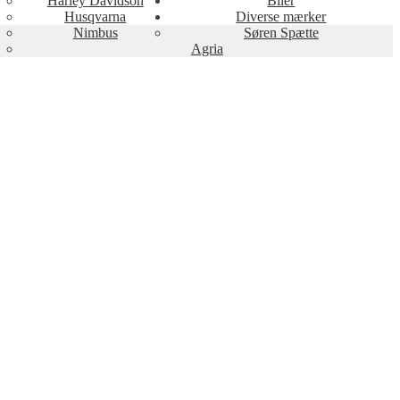
Harley Davidson
Biler
Husqvarna
Diverse mærker
Nimbus
Søren Spætte
Agria