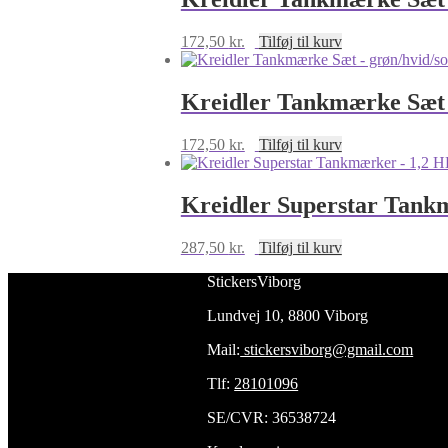
172,50
kr.
Tilføj til kurv
Kreidler Tankmærke Sæt 
172,50
kr.
Tilføj til kurv
Kreidler Superstar Tank
287,50
kr.
Tilføj til kurv
StickersViborg
Lundvej 10, 8800 Viborg
Mail:
stickersviborg@gmail.com
Tlf:
28101096
SE/CVR: 36538724