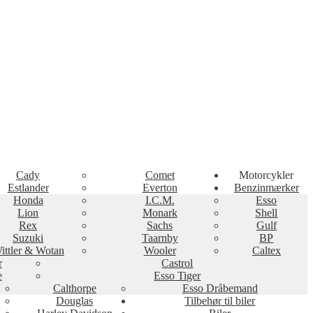
Cady
Comet
Motorcykler
Estlander
Everton
Benzinmærker
Honda
I.C.M.
Esso
Lion
Monark
Shell
Rex
Sachs
Gulf
Suzuki
Taarnby
BP
ittler & Wotan
Wooler
Caltex
r
Castrol
e
Esso Tiger
Calthorpe
Esso Dråbemand
Douglas
Tilbehør til biler