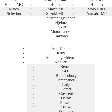
FN
Gillet Herstal
Greeves
Honda-MC
Horex
Humber
Maico
Matchless
Moto Guzzi
Schwinn
Suzuki-MC
Yamaha-MC
StafferingsStriber
Hjelme
Cykler
Motormærke
Traktorer
Min Konto
Kurv
Monteringsvideoer
Knallert
Benelli
BFC
Brandenborg
Brennabor
Cady
Comet
Crescent
Derby
Diesella
DKW
Estlander