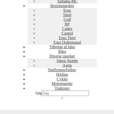
Yamaha-MC
Benzinmærker
Esso
Shell
Gulf
BP
Caltex
Castrol
Esso Tiger
Esso Dråbemand
Tilbehør til biler
Biler
Diverse mærker
Søren Spætte
Agria
StafferingsStriber
Hjelme
Cykler
Motormærke
Traktorer
Søg
×