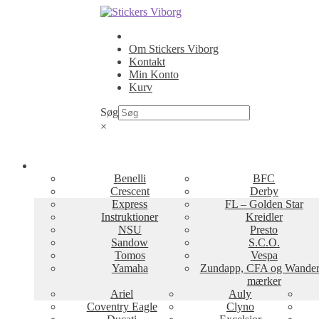
Spring
Spring
til
til
navigation
indhold
Om Stickers Viborg
Kontakt
Min Konto
Kurv
Søg
×
Benelli
BFC
Crescent
Derby
Express
FL – Golden Star
Instruktioner
Kreidler
NSU
Presto
Sandow
S.C.O.
Tomos
Vespa
Yamaha
Zundapp, CFA og Wander
mærker
Ariel
Auly
Coventry Eagle
Clyno