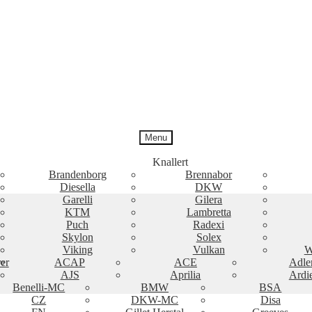
Menu
Knallert
Brandenborg
Brennabor
Diesella
DKW
Garelli
Gilera
KTM
Lambretta
Puch
Radexi
Skylon
Solex
Viking
Vulkan
W
er
ACAP
ACE
Adle
AJS
Aprilia
Ardi
Benelli-MC
BMW
BSA
CZ
DKW-MC
Disa