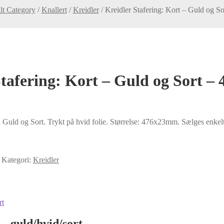
lt Category
/
Knallert
/
Kreidler
/
Kreidler Stafering: Kort – Guld og 
Stafering: Kort – Guld og Sort 
n Guld og Sort. Trykt på hvid folie. Størrelse: 476x23mm. Sælges enkeltv
Kategori:
Kreidler
 guld/hvid/sort