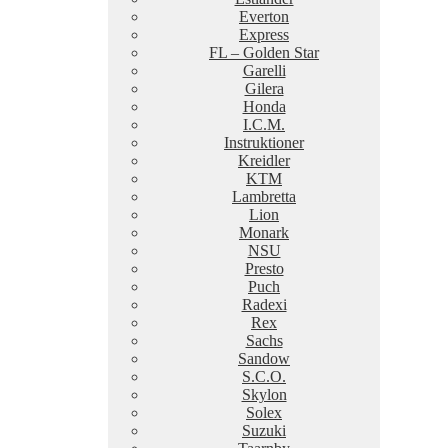
Everton
Express
FL – Golden Star
Garelli
Gilera
Honda
I.C.M.
Instruktioner
Kreidler
KTM
Lambretta
Lion
Monark
NSU
Presto
Puch
Radexi
Rex
Sachs
Sandow
S.C.O.
Skylon
Solex
Suzuki