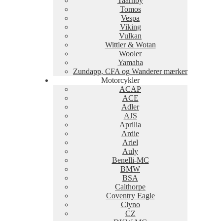
Taarnby
Tomos
Vespa
Viking
Vulkan
Wittler & Wotan
Wooler
Yamaha
Zundapp, CFA og Wanderer mærker
Motorcykler
ACAP
ACE
Adler
AJS
Aprilia
Ardie
Ariel
Auly
Benelli-MC
BMW
BSA
Calthorpe
Coventry Eagle
Clyno
CZ