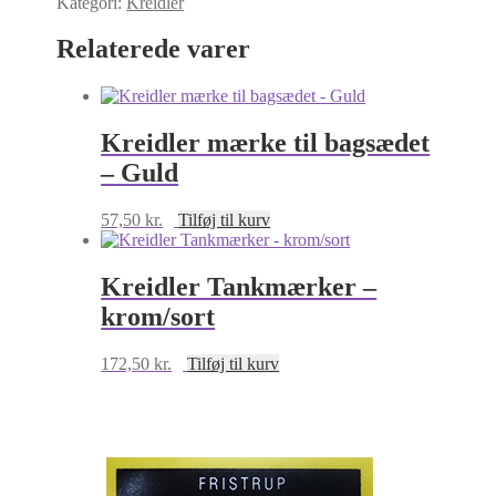
Kategori:
Kreidler
Grøn
og
Relaterede varer
Sort
-
476x23mm
antal
Kreidler mærke til bagsædet
– Guld
57,50
kr.
Tilføj til kurv
Kreidler Tankmærker –
krom/sort
172,50
kr.
Tilføj til kurv