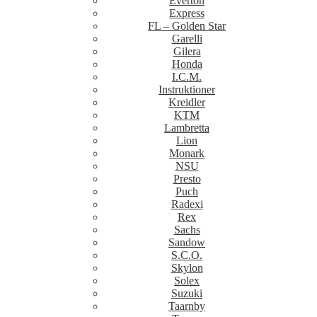
Everton
Express
FL – Golden Star
Garelli
Gilera
Honda
I.C.M.
Instruktioner
Kreidler
KTM
Lambretta
Lion
Monark
NSU
Presto
Puch
Radexi
Rex
Sachs
Sandow
S.C.O.
Skylon
Solex
Suzuki
Taarnby