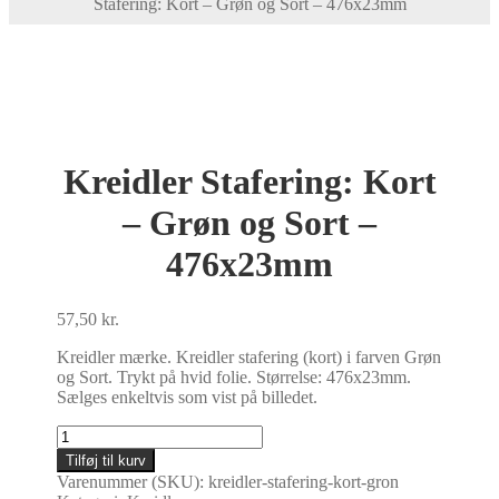
Stafering: Kort – Grøn og Sort – 476x23mm
Kreidler Stafering: Kort
– Grøn og Sort –
476x23mm
57,50
kr.
Kreidler mærke. Kreidler stafering (kort) i farven Grøn
og Sort. Trykt på hvid folie. Størrelse: 476x23mm.
Sælges enkeltvis som vist på billedet.
Kreidler
Stafering:
Tilføj til kurv
Kort
Varenummer (SKU):
kreidler-stafering-kort-gron
-