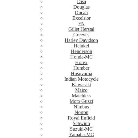
Disa
Douglas
Ducati
Excelsior
FN
Gillet Herstal
Greeves
Harley Davidson
Heinkel
Henderson
Honda-MC
Horex
Humber
Husqvarna
Indian Motocycle
Kawasaki
Maico
Matchless
Moto Guzzi
Nimbus
Norton
Royal Enfield
Schwinn
Suzuki-MC
Yamaha-MC