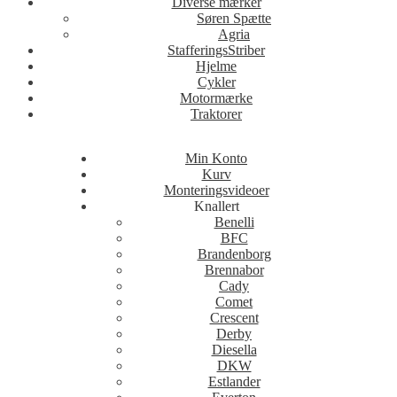
Diverse mærker
Søren Spætte
Agria
StafferingsStriber
Hjelme
Cykler
Motormærke
Traktorer
Min Konto
Kurv
Monteringsvideoer
Knallert
Benelli
BFC
Brandenborg
Brennabor
Cady
Comet
Crescent
Derby
Diesella
DKW
Estlander