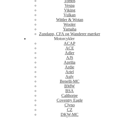
Tomos
Vespa
Viking
Vulkan
Wittler & Wotan
Wooler
Yamaha
Zundapp, CFA og Wanderer mærker
Motorcykler
ACAP
ACE
Adler
AJS
Aprilia
Ardie
Ariel
Auly
Benelli-MC
BMW
BSA
Calthorpe
Coventry Eagle
Clyno
CZ
DKW-MC