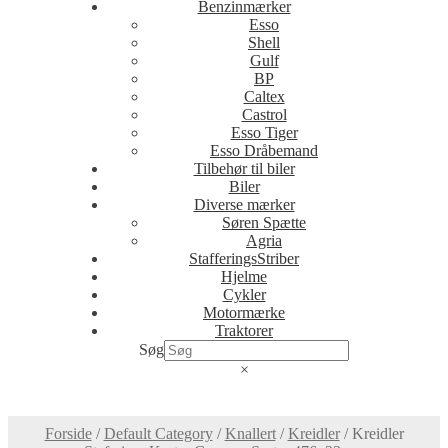
Benzinmærker
Esso
Shell
Gulf
BP
Caltex
Castrol
Esso Tiger
Esso Dråbemand
Tilbehør til biler
Biler
Diverse mærker
Søren Spætte
Agria
StafferingsStriber
Hjelme
Cykler
Motormærke
Traktorer
Søg
×
Forside
/
Default Category
/
Knallert
/
Kreidler
/
Kreidler