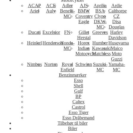
Motorcykler
ACAP
ACE
Adler
AJS
Aprilia
Ardie
Ariel
Auly
Benelli-
BMW
BSA
Calthorpe
MC
Coventry
Clyno
CZ
Eagle
DKW-
Disa
MC
Douglas
Ducati
Excelsior
FN
Gillet
Greeves
Harley
Herstal
Davidson
Heinkel
Henderson
Honda-
Horex
Humber
Husqvarna
MC
Indian
Kawasaki
Maico
Motocycle
Matchless
Moto
Guzzi
Nimbus
Norton
Royal
Schwinn
Suzuki-
Yamaha-
Enfield
MC
MC
Benzinmærker
Esso
Shell
Gulf
BP
Caltex
Castrol
Esso Tiger
Esso Dråbemand
Tilbehør til biler
Biler