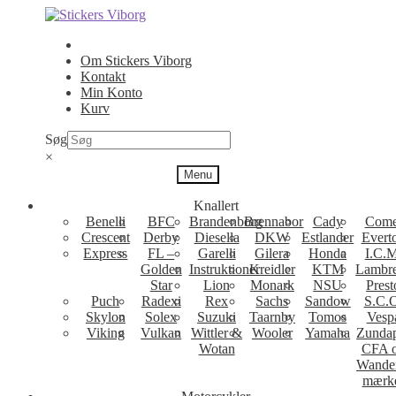
Spring
Spring
til
til
navigation
indhold
Om Stickers Viborg
Kontakt
Min Konto
Kurv
Søg
×
Menu
Knallert
Benelli
BFC
Brandenborg
Brennabor
Cady
Come
Crescent
Derby
Diesella
DKW
Estlander
Evert
Express
FL –
Garelli
Gilera
Honda
I.C.M
Golden
Instruktioner
Kreidler
KTM
Lambre
Star
Lion
Monark
NSU
Prest
Puch
Radexi
Rex
Sachs
Sandow
S.C.
Skylon
Solex
Suzuki
Taarnby
Tomos
Vesp
Viking
Vulkan
Wittler &
Wooler
Yamaha
Zunda
Wotan
CFA 
Wande
mærk