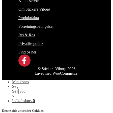
Kundeservice
Om Stickers Viborg
Produktfakta
Forretningsbetingelser
Ris & Ros
Privatlivspolitik
Find os her
© Stickers Viborg 2026
Lavet med WooCommerce
.
Min konto
Søg
Søg
×
Indkøbskurv
0
Denne side anvender Cokkies.