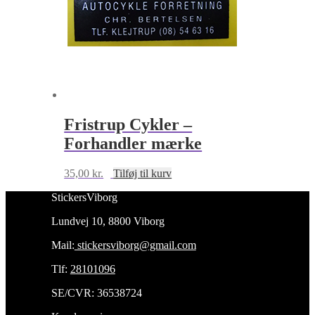
Fristrup Cykler –
Forhandler mærke
35,00
kr.
Tilføj til kurv
StickersViborg
Lundvej 10, 8800 Viborg
Mail:
stickersviborg@gmail.com
Tlf:
28101096
SE/CVR: 36538724