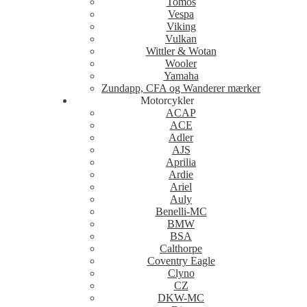
Tomos
Vespa
Viking
Vulkan
Wittler & Wotan
Wooler
Yamaha
Zundapp, CFA og Wanderer mærker
Motorcykler
ACAP
ACE
Adler
AJS
Aprilia
Ardie
Ariel
Auly
Benelli-MC
BMW
BSA
Calthorpe
Coventry Eagle
Clyno
CZ
DKW-MC