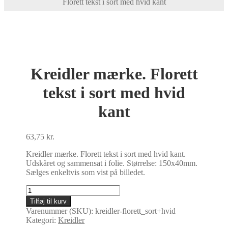
Florett tekst i sort med hvid kant
Kreidler mærke. Florett
tekst i sort med hvid
kant
63,75
kr.
Kreidler mærke. Florett tekst i sort med hvid kant.
Udskåret og sammensat i folie. Størrelse: 150x40mm.
Sælges enkeltvis som vist på billedet.
Kreidler
mærke.
Tilføj til kurv
Florett
Varenummer (SKU):
kreidler-florett_sort+hvid
tekst
Kategori:
Kreidler
i