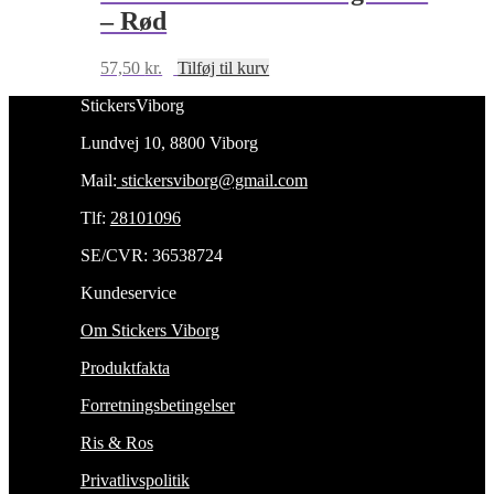
– Rød
57,50
kr.
Tilføj til kurv
StickersViborg
Lundvej 10, 8800 Viborg
Mail:
stickersviborg@gmail.com
Tlf:
28101096
SE/CVR: 36538724
Kundeservice
Om Stickers Viborg
Produktfakta
Forretningsbetingelser
Ris & Ros
Privatlivspolitik