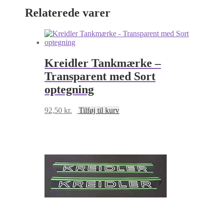
sort
Relaterede varer
med
hvid
kant
antal
Kreidler Tankmærke –
Transparent med Sort
optegning
92,50
kr.
Tilføj til kurv