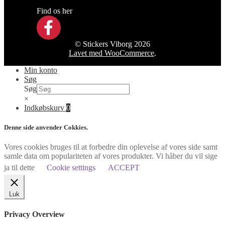
Find os her
© Stickers Viborg 2026
Lavet med WooCommerce
.
Min konto
Søg
Søg
×
Indkøbskurv
0
Denne side anvender Cokkies.
Vores cookies bruges til at forbedre din oplevelse af vores side samt
samle data om populariteten af vores produkter. Vi håber du vil sige
ja til dette
Cookie settings
ACCEPT
Luk
Privacy Overview