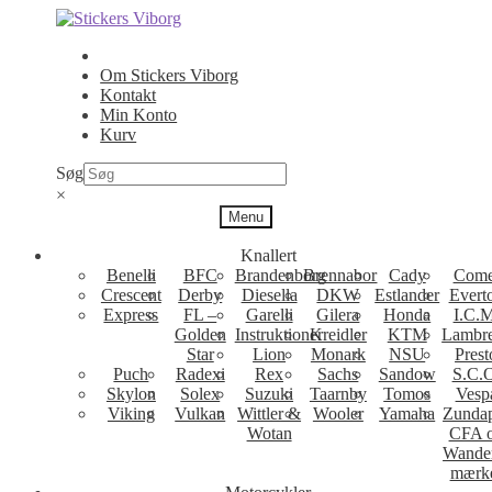
Spring
Spring
til
til
navigation
indhold
Om Stickers Viborg
Kontakt
Min Konto
Kurv
Søg
×
Menu
Knallert
Benelli
BFC
Brandenborg
Brennabor
Cady
Come
Crescent
Derby
Diesella
DKW
Estlander
Evert
Express
FL –
Garelli
Gilera
Honda
I.C.M
Golden
Instruktioner
Kreidler
KTM
Lambre
Star
Lion
Monark
NSU
Prest
Puch
Radexi
Rex
Sachs
Sandow
S.C.
Skylon
Solex
Suzuki
Taarnby
Tomos
Vesp
Viking
Vulkan
Wittler &
Wooler
Yamaha
Zunda
Wotan
CFA 
Wande
mærk