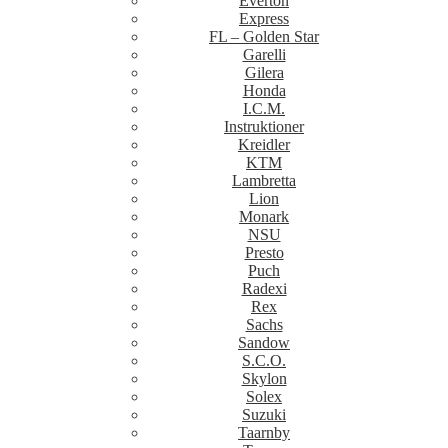
Everton
Express
FL – Golden Star
Garelli
Gilera
Honda
I.C.M.
Instruktioner
Kreidler
KTM
Lambretta
Lion
Monark
NSU
Presto
Puch
Radexi
Rex
Sachs
Sandow
S.C.O.
Skylon
Solex
Suzuki
Taarnby