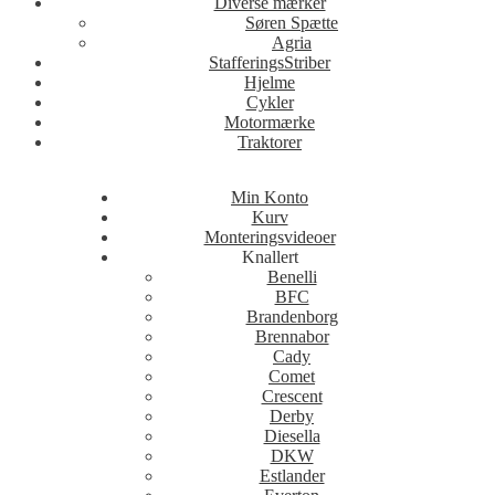
Diverse mærker
Søren Spætte
Agria
StafferingsStriber
Hjelme
Cykler
Motormærke
Traktorer
Min Konto
Kurv
Monteringsvideoer
Knallert
Benelli
BFC
Brandenborg
Brennabor
Cady
Comet
Crescent
Derby
Diesella
DKW
Estlander