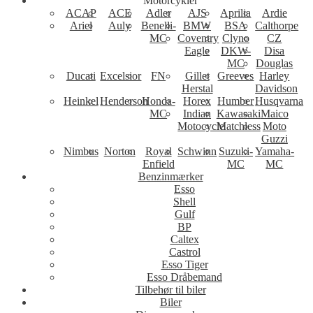
Motorcykler
ACAP
ACE
Adler
AJS
Aprilia
Ardie
Ariel
Auly
Benelli-
BMW
BSA
Calthorpe
MC
Coventry
Clyno
CZ
Eagle
DKW-
Disa
MC
Douglas
Ducati
Excelsior
FN
Gillet
Greeves
Harley
Herstal
Davidson
Heinkel
Henderson
Honda-
Horex
Humber
Husqvarna
MC
Indian
Kawasaki
Maico
Motocycle
Matchless
Moto
Guzzi
Nimbus
Norton
Royal
Schwinn
Suzuki-
Yamaha-
Enfield
MC
MC
Benzinmærker
Esso
Shell
Gulf
BP
Caltex
Castrol
Esso Tiger
Esso Dråbemand
Tilbehør til biler
Biler