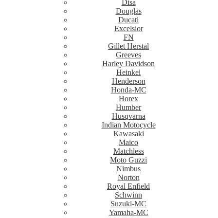
Disa
Douglas
Ducati
Excelsior
FN
Gillet Herstal
Greeves
Harley Davidson
Heinkel
Henderson
Honda-MC
Horex
Humber
Husqvarna
Indian Motocycle
Kawasaki
Maico
Matchless
Moto Guzzi
Nimbus
Norton
Royal Enfield
Schwinn
Suzuki-MC
Yamaha-MC