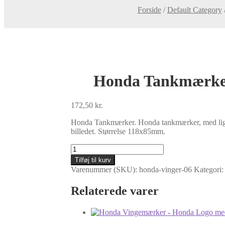
Forside
/
Default Category
Honda Tankmærker
172,50
kr.
Honda Tankmærker. Honda tankmærker, med lige lo
billedet. Størrelse 118x85mm.
Honda
Tankmærker
Tilføj til kurv
-
Varenummer (SKU):
honda-vinger-06
Kategori
Honda
tankmærker
Relaterede varer
i
brun-
gul-
guld