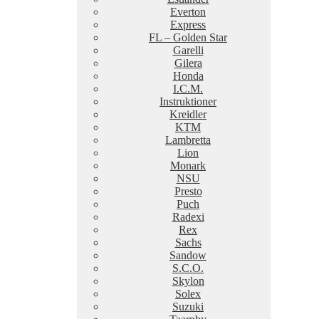
Everton
Express
FL – Golden Star
Garelli
Gilera
Honda
I.C.M.
Instruktioner
Kreidler
KTM
Lambretta
Lion
Monark
NSU
Presto
Puch
Radexi
Rex
Sachs
Sandow
S.C.O.
Skylon
Solex
Suzuki