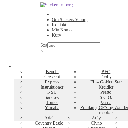
Spring
Spring
til
til
navigation
indhold
Om Stickers Viborg
Kontakt
Min Konto
Kurv
Søg
×
Benelli
BFC
Crescent
Derby
Express
FL – Golden Star
Instruktioner
Kreidler
NSU
Presto
Sandow
S.C.O.
Tomos
Vespa
Yamaha
Zundapp, CFA og Wander
mærker
Ariel
Auly
Coventry Eagle
Clyno