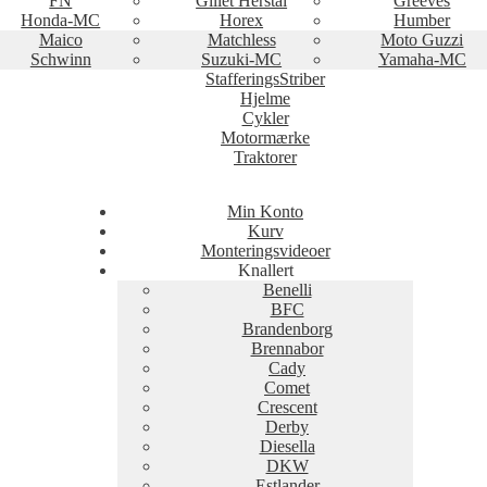
FN
Gillet Herstal
Greeves
Honda-MC
Horex
Humber
Maico
Matchless
Moto Guzzi
Schwinn
Suzuki-MC
Yamaha-MC
StafferingsStriber
Hjelme
Cykler
Motormærke
Traktorer
Min Konto
Kurv
Monteringsvideoer
Knallert
Benelli
BFC
Brandenborg
Brennabor
Cady
Comet
Crescent
Derby
Diesella
DKW
Estlander