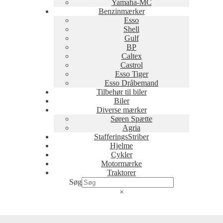
Yamaha-MC
Benzinmærker
Esso
Shell
Gulf
BP
Caltex
Castrol
Esso Tiger
Esso Dråbemand
Tilbehør til biler
Biler
Diverse mærker
Søren Spætte
Agria
StafferingsStriber
Hjelme
Cykler
Motormærke
Traktorer
Søg
×