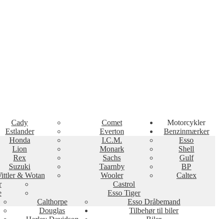
Cady
Comet
Motorcykler
Estlander
Everton
Benzinmærker
Honda
I.C.M.
Esso
Lion
Monark
Shell
Rex
Sachs
Gulf
Suzuki
Taarnby
BP
ittler & Wotan
Wooler
Caltex
r
Castrol
e
Esso Tiger
Calthorpe
Esso Dråbemand
Douglas
Tilbehør til biler