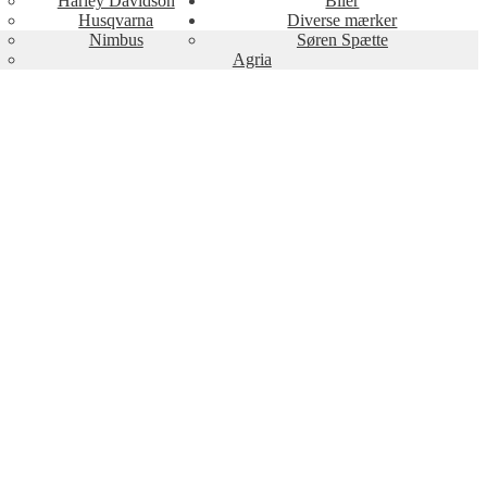
Harley Davidson
Biler
Husqvarna
Diverse mærker
Nimbus
Søren Spætte
Agria