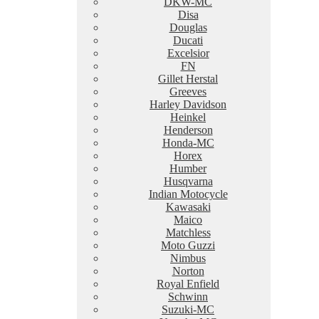
DKW-MC
Disa
Douglas
Ducati
Excelsior
FN
Gillet Herstal
Greeves
Harley Davidson
Heinkel
Henderson
Honda-MC
Horex
Humber
Husqvarna
Indian Motocycle
Kawasaki
Maico
Matchless
Moto Guzzi
Nimbus
Norton
Royal Enfield
Schwinn
Suzuki-MC