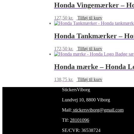
-
Honda Vingemærker – Ho
Lige
Logo
127,50
kr.
Tilføj til kurv
antal
Honda Tankmærker – Hond
172,50
kr.
Tilføj til kurv
Honda mærke – Honda Log
138,75
kr.
Tilføj til kurv
StickersViborg
Lundvej 10, 8800 Viborg
Mail:
stickersviborg@gmail.com
Tlf:
28101096
SE/CVR: 36538724