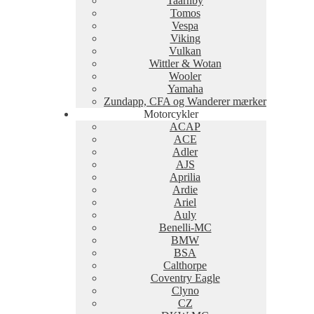
Taarnby
Tomos
Vespa
Viking
Vulkan
Wittler & Wotan
Wooler
Yamaha
Zundapp, CFA og Wanderer mærker
Motorcykler
ACAP
ACE
Adler
AJS
Aprilia
Ardie
Ariel
Auly
Benelli-MC
BMW
BSA
Calthorpe
Coventry Eagle
Clyno
CZ