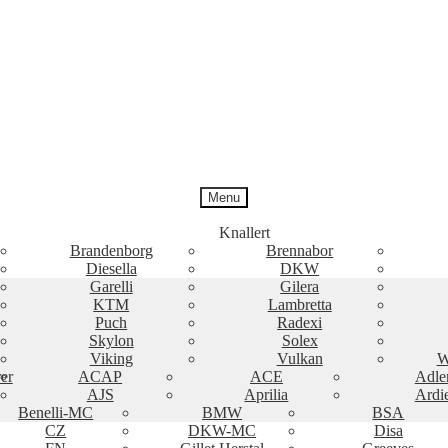
Menu
Knallert
Brandenborg
Brennabor
Diesella
DKW
Garelli
Gilera
KTM
Lambretta
Puch
Radexi
Skylon
Solex
Viking
Vulkan
W
er
ACAP
ACE
Adle
AJS
Aprilia
Ardi
Benelli-MC
BMW
BSA
CZ
DKW-MC
Disa