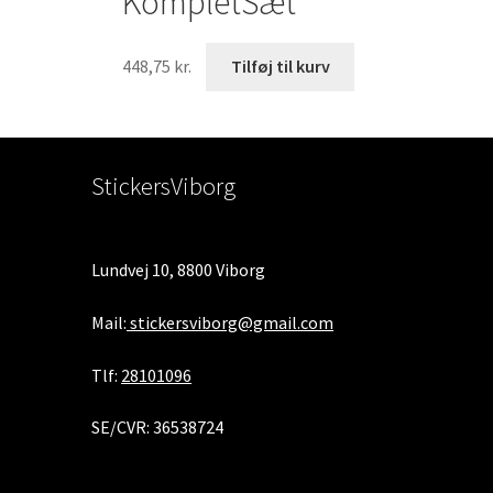
KompletSæt
448,75
kr.
Tilføj til kurv
StickersViborg
Lundvej 10, 8800 Viborg
Mail:
stickersviborg@gmail.com
Tlf:
28101096
SE/CVR: 36538724