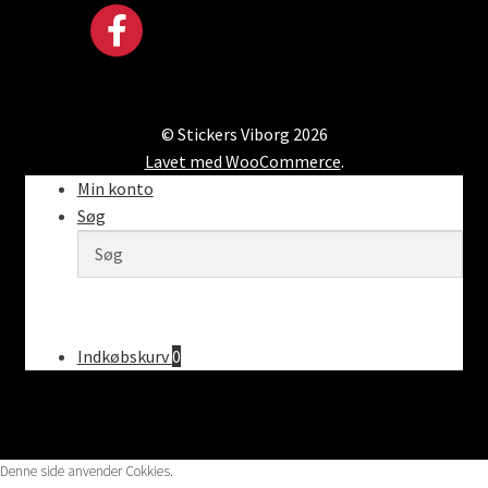
© Stickers Viborg 2026
Lavet med WooCommerce
.
Min konto
Søg
Indkøbskurv
0
Denne side anvender Cokkies.