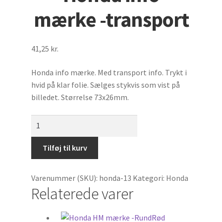
Benzinmærker
mærke -transport
Tilbehør til biler
41,25
kr.
Biler
Honda info mærke. Med transport info. Trykt i
Diverse mærker
hvid på klar folie. Sælges stykvis som vist på
billedet. Størrelse 73x26mm.
StafferingsStriber
Honda
info
Hjelme
mærke
Tilføj til kurv
-
Cykler
transport
Varenummer (SKU):
honda-13
Kategori:
Honda
antal
Motormærke
Relaterede varer
Traktorer