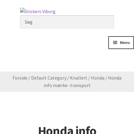
Spring
Spring
til
til
navigation
indhold
Menu
Min Konto
Kurv
Forside
/
Default Category
/
Knallert
/
Honda
/
Honda
info mærke -transport
Monteringsvideoer
Knallert
Motorcykler
Honda info