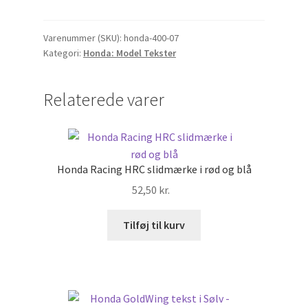
mærke.
Honda
GS
Varenummer (SKU):
honda-400-07
Kategori:
Honda: Model Tekster
400
L
tekst
Relaterede varer
i
Hvid
-
138x22mm
Honda Racing HRC slidmærke i rød og blå
antal
52,50
kr.
Tilføj til kurv