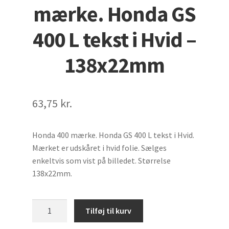
mærke. Honda GS
Biler
400 L tekst i Hvid –
Udfold
Diverse mærker
undermenu
138x22mm
StafferingsStriber
Hjelme
63,75
kr.
Cykler
Honda 400 mærke. Honda GS 400 L tekst i Hvid.
Motormærke
Mærket er udskåret i hvid folie. Sælges
enkeltvis som vist på billedet. Størrelse
Traktorer
138x22mm.
Søg
Honda
Tilføj til kurv
×
400