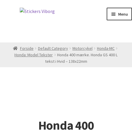
Spring
Spring
Menu
til
til
navigation
indhold
Min Konto
Kurv
Forside
Default Category
Motorcykel
Honda-MC
Honda: Model Tekster
Honda 400 mærke. Honda GS 400 L
Monteringsvideoer
tekst i Hvid – 138x22mm
Udfold
Knallert
undermenu
Udfold
Motorcykler
undermenu
Udfold
Benzinmærker
undermenu
Honda 400
Tilbehør til biler