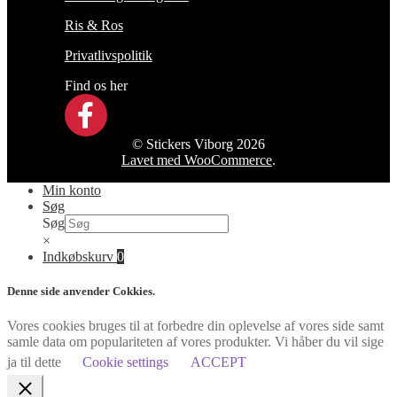
Ris & Ros
Privatlivspolitik
Find os her
© Stickers Viborg 2026
Lavet med WooCommerce
.
Min konto
Søg
Søg
×
Indkøbskurv
0
Denne side anvender Cokkies.
Vores cookies bruges til at forbedre din oplevelse af vores side samt
samle data om populariteten af vores produkter. Vi håber du vil sige
ja til dette
Cookie settings
ACCEPT