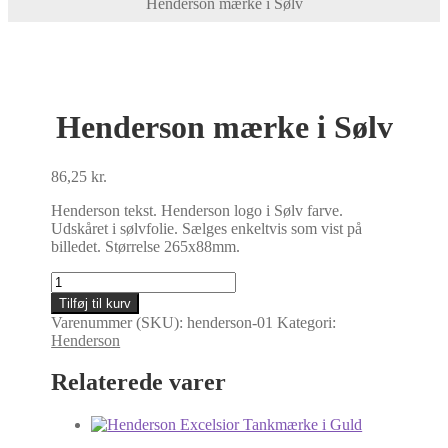
Henderson mærke i Sølv
Henderson mærke i Sølv
86,25
kr.
Henderson tekst. Henderson logo i Sølv farve.
Udskåret i sølvfolie. Sælges enkeltvis som vist på
billedet. Størrelse 265x88mm.
Henderson
mærke
Tilføj til kurv
i
Varenummer (SKU):
henderson-01
Kategori:
Sølv
Henderson
antal
Relaterede varer