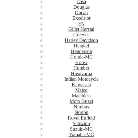
Disa
Douglas
Ducati
Excelsior
FN
Gillet Herstal
Greeves
Harley Davidson
Heinkel
Henderson
Honda-MC
Horex
Humber
Husqvarna
Indian Motocycle
Kawasaki
Maico
Matchless
Moto Guzzi
Nimbus
Norton
Royal Enfield
Schwinn
Suzuki-MC
Yamaha-MC