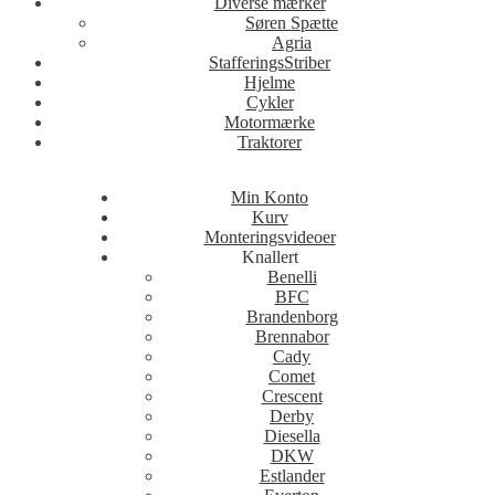
Diverse mærker
Søren Spætte
Agria
StafferingsStriber
Hjelme
Cykler
Motormærke
Traktorer
Min Konto
Kurv
Monteringsvideoer
Knallert
Benelli
BFC
Brandenborg
Brennabor
Cady
Comet
Crescent
Derby
Diesella
DKW
Estlander