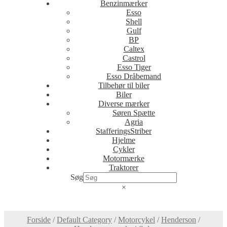
Benzinmærker
Esso
Shell
Gulf
BP
Caltex
Castrol
Esso Tiger
Esso Dråbemand
Tilbehør til biler
Biler
Diverse mærker
Søren Spætte
Agria
StafferingsStriber
Hjelme
Cykler
Motormærke
Traktorer
Søg
×
Forside
/
Default Category
/
Motorcykel
/
Henderson
/