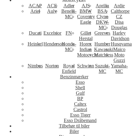
Motorcykler
ACAP
ACE
Adler
AJS
Aprilia
Ardie
Ariel
Auly
Benelli-
BMW
BSA
Calthorpe
MC
Coventry
Clyno
CZ
Eagle
DKW-
Disa
MC
Douglas
Ducati
Excelsior
FN
Gillet
Greeves
Harley
Herstal
Davidson
Heinkel
Henderson
Honda-
Horex
Humber
Husqvarna
MC
Indian
Kawasaki
Maico
Motocycle
Matchless
Moto
Guzzi
Nimbus
Norton
Royal
Schwinn
Suzuki-
Yamaha-
Enfield
MC
MC
Benzinmærker
Esso
Shell
Gulf
BP
Caltex
Castrol
Esso Tiger
Esso Dråbemand
Tilbehør til biler
Biler