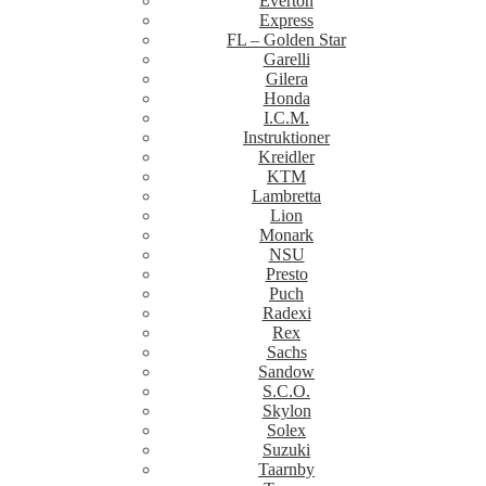
Everton
Express
FL – Golden Star
Garelli
Gilera
Honda
I.C.M.
Instruktioner
Kreidler
KTM
Lambretta
Lion
Monark
NSU
Presto
Puch
Radexi
Rex
Sachs
Sandow
S.C.O.
Skylon
Solex
Suzuki
Taarnby