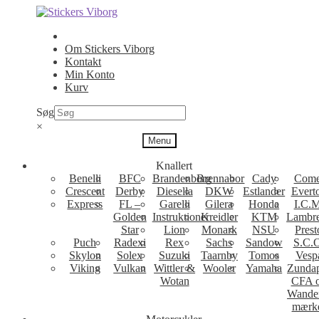
Spring
Spring
til
til
navigation
indhold
Om Stickers Viborg
Kontakt
Min Konto
Kurv
Søg
×
Menu
Knallert
Benelli
BFC
Brandenborg
Brennabor
Cady
Come
Crescent
Derby
Diesella
DKW
Estlander
Evert
Express
FL –
Garelli
Gilera
Honda
I.C.M
Golden
Instruktioner
Kreidler
KTM
Lambre
Star
Lion
Monark
NSU
Prest
Puch
Radexi
Rex
Sachs
Sandow
S.C.
Skylon
Solex
Suzuki
Taarnby
Tomos
Vesp
Viking
Vulkan
Wittler &
Wooler
Yamaha
Zunda
Wotan
CFA 
Wande
mærk