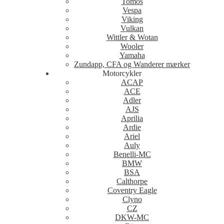
Tomos
Vespa
Viking
Vulkan
Wittler & Wotan
Wooler
Yamaha
Zundapp, CFA og Wanderer mærker
Motorcykler
ACAP
ACE
Adler
AJS
Aprilia
Ardie
Ariel
Auly
Benelli-MC
BMW
BSA
Calthorpe
Coventry Eagle
Clyno
CZ
DKW-MC