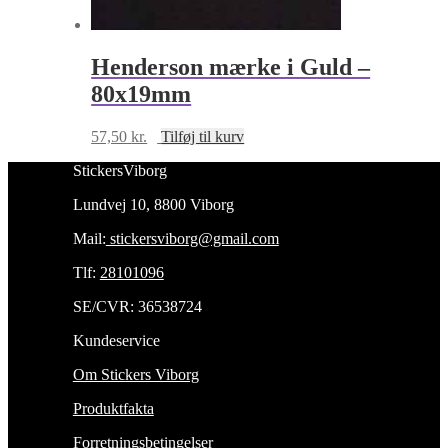
Henderson mærke i Guld –
80x19mm
57,50
kr.
Tilføj til kurv
StickersViborg
Lundvej 10, 8800 Viborg
Mail:
stickersviborg@gmail.com
Tlf:
28101096
SE/CVR: 36538724
Kundeservice
Om Stickers Viborg
Produktfakta
Forretningsbetingelser