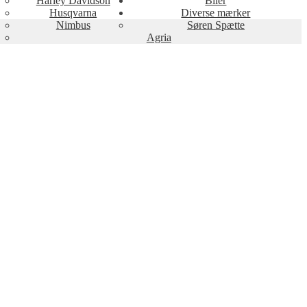
Harley Davidson
Biler
Husqvarna
Diverse mærker
Nimbus
Søren Spætte
Agria