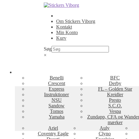
Spring
Spring
til
til
navigation
indhold
Om Stickers Viborg
Kontakt
Min Konto
Kurv
Søg
×
Benelli
BFC
Crescent
Derby
Express
FL – Golden Star
Instruktioner
Kreidler
NSU
Presto
Sandow
S.C.O.
Tomos
Vespa
Yamaha
Zundapp, CFA og Wander
mærker
Ariel
Auly
Coventry Eagle
Clyno