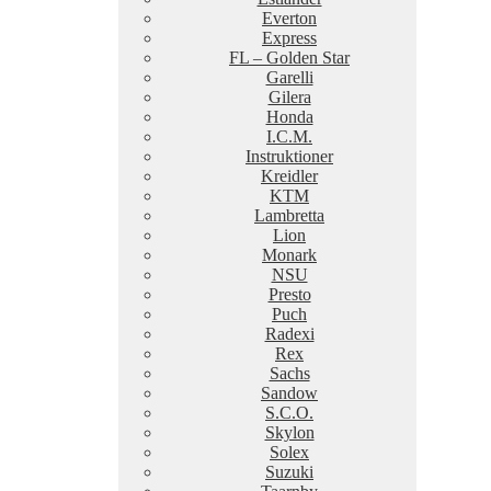
Everton
Express
FL – Golden Star
Garelli
Gilera
Honda
I.C.M.
Instruktioner
Kreidler
KTM
Lambretta
Lion
Monark
NSU
Presto
Puch
Radexi
Rex
Sachs
Sandow
S.C.O.
Skylon
Solex
Suzuki