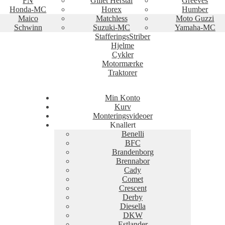
FN
Gillet Herstal
Greeves
Honda-MC
Horex
Humber
Maico
Matchless
Moto Guzzi
Schwinn
Suzuki-MC
Yamaha-MC
StafferingsStriber
Hjelme
Cykler
Motormærke
Traktorer
Min Konto
Kurv
Monteringsvideoer
Knallert
Benelli
BFC
Brandenborg
Brennabor
Cady
Comet
Crescent
Derby
Diesella
DKW
Estlander