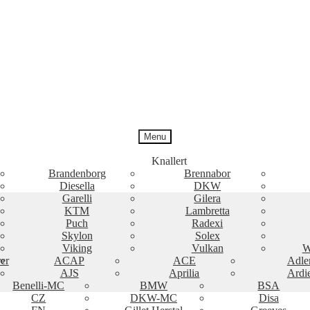
Menu
Knallert
Brandenborg
Brennabor
Diesella
DKW
Garelli
Gilera
KTM
Lambretta
Puch
Radexi
Skylon
Solex
Viking
Vulkan
W
er
ACAP
ACE
Adle
AJS
Aprilia
Ardi
Benelli-MC
BMW
BSA
CZ
DKW-MC
Disa