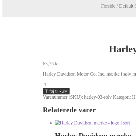
Forside
/
Default 
Harley
63,75
kr.
Harley Davidson Motor Co. Inc. mærke i sølv med
Harley
Davidson
Tilføj til kurv
Motor
Varenummer (SKU):
harley-03-solv
Kategori:
H
Co.
Inc.
Relaterede varer
mærke
(sølv)
antal
Harley Davidson mærke – 