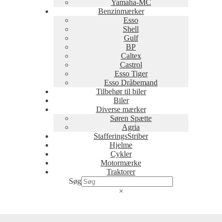
Yamaha-MC
Benzinmærker
Esso
Shell
Gulf
BP
Caltex
Castrol
Esso Tiger
Esso Dråbemand
Tilbehør til biler
Biler
Diverse mærker
Søren Spætte
Agria
StafferingsStriber
Hjelme
Cykler
Motormærke
Traktorer
Søg
×