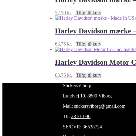
52,50
kr.
Tilføj til kurv
Harley Davidson mærke – 
63,75
kr.
Tilføj til kurv
Harley Davidson Motor Co
63,75
kr.
Tilføj til kurv
StickersViborg
Lundvej 10, 8800 Viborg
Mail:
stickersviborg@gmail.com
Tlf:
28101096
SE/CVR: 36538724