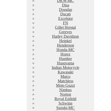
DKW-MC
Disa
Douglas
Ducati
Excelsior
FN
Gillet Herstal
Greeves
Harley Davidson
Heinkel
Henderson
Honda-MC
Horex
Humber
Husqvarna
Indian Motocycle
Kawasaki
Maico
Matchless
Moto Guzzi
Nimbus
Norton
Royal Enfield
Schwinn
Suzuki-MC