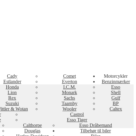
Cady
Comet
Motorcykler
Estlander
Everton
Benzinmærker
Honda
I.C.M.
Esso
Lion
Monark
Shell
Rex
Sachs
Gulf
Suzuki
Taarnby
BP
ittler & Wotan
Wooler
Caltex
r
Castrol
e
Esso Tiger
Calthorpe
Esso Dråbemand
Douglas
Tilbehør til biler