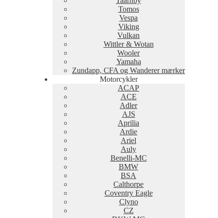
Taarnby
Tomos
Vespa
Viking
Vulkan
Wittler & Wotan
Wooler
Yamaha
Zundapp, CFA og Wanderer mærker
Motorcykler
ACAP
ACE
Adler
AJS
Aprilia
Ardie
Ariel
Auly
Benelli-MC
BMW
BSA
Calthorpe
Coventry Eagle
Clyno
CZ