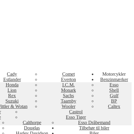
Cady
Comet
Motorcykler
Estlander
Everton
Benzinmærker
Honda
I.C.M.
Esso
Lion
Monark
Shell
Rex
Sachs
Gulf
Suzuki
Taarnby
BP
ittler & Wotan
Wooler
Caltex
r
Castrol
e
Esso Tiger
Calthorpe
Esso Dråbemand
Douglas
Tilbehør til biler
Harley Davidson
Biler