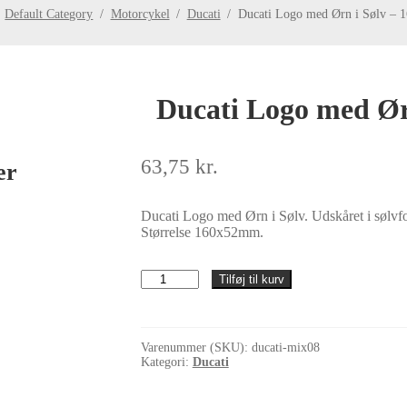
Default Category
/
Motorcykel
/
Ducati
/
Ducati Logo med Ørn i Sølv –
Ducati Logo med Ør
63,75
kr.
er
Ducati Logo med Ørn i Sølv. Udskåret i sølvfol
Størrelse 160x52mm.
Ducati
Tilføj til kurv
Logo
med
Ørn
i
Varenummer (SKU):
ducati-mix08
Sølv
Kategori:
Ducati
-
160x52mm