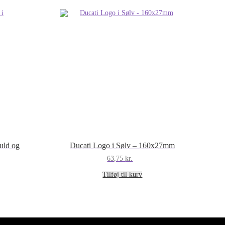
antal
uld og
Ducati Logo i Sølv – 160x27mm
63,75
kr.
Tilføj til kurv