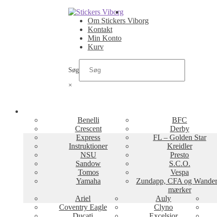
Spring
Spring
til
til
Om Stickers Viborg
navigation
indhold
Kontakt
Min Konto
Kurv
Søg
×
Benelli
BFC
Crescent
Derby
Express
FL – Golden Star
Instruktioner
Kreidler
NSU
Presto
Sandow
S.C.O.
Tomos
Vespa
Yamaha
Zundapp, CFA og Wander
mærker
Ariel
Auly
Coventry Eagle
Clyno
Ducati
Excelsior