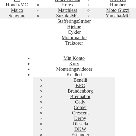
Honda-MC
Horex
Humber
Maico
Matchless
Moto Guzzi
Schwinn
Suzuki-MC
Yamaha-MC
StafferingsStriber
Hjelme
Cykler
Motormærke
Traktorer
Min Konto
Kurv
Monteringsvideoer
Knallert
Benelli
BFC
Brandenborg
Brennabor
Cady
Comet
Crescent
Derby
Diesella
DKW
Estlander