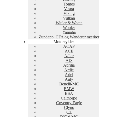
Tomos
Vespa
Viking
Vulkan
Wittler & Wotan
Wooler
Yamaha
Zundapp, CFA og Wanderer mærker
Motorcykler
ACAP
ACE
Adler
AJS
Aprilia
Ardie
Ariel
Auly
Benelli-MC
BMW
BSA
Calthorpe
Coventry Eagle
Clyno
CZ
DKW-MC