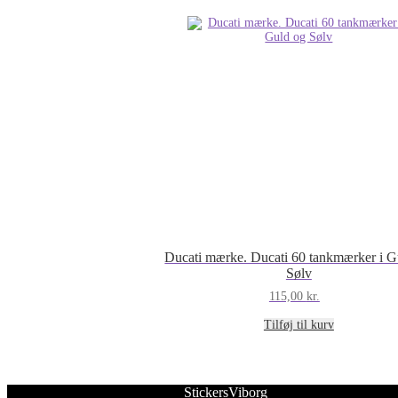
Ducati mærke. Ducati 60 tankmærker i G
Sølv
115,00
kr.
Tilføj til kurv
StickersViborg