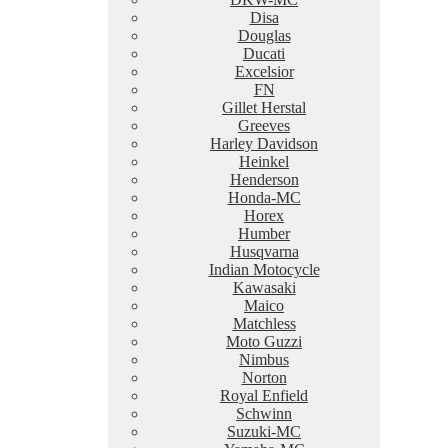
Disa
Douglas
Ducati
Excelsior
FN
Gillet Herstal
Greeves
Harley Davidson
Heinkel
Henderson
Honda-MC
Horex
Humber
Husqvarna
Indian Motocycle
Kawasaki
Maico
Matchless
Moto Guzzi
Nimbus
Norton
Royal Enfield
Schwinn
Suzuki-MC