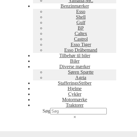
Yamaha-MC
Benzinmærker
Esso
Shell
Gulf
BP
Caltex
Castrol
Esso Tiger
Esso Dråbemand
Tilbehør til biler
Biler
Diverse mærker
Søren Spætte
Agria
StafferingsStriber
Hjelme
Cykler
Motormærke
Traktorer
Søg
×