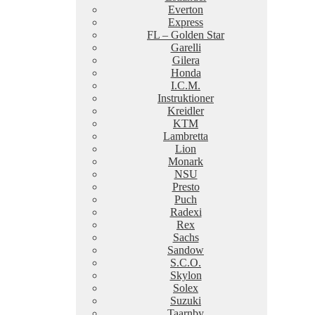
Everton
Express
FL – Golden Star
Garelli
Gilera
Honda
I.C.M.
Instruktioner
Kreidler
KTM
Lambretta
Lion
Monark
NSU
Presto
Puch
Radexi
Rex
Sachs
Sandow
S.C.O.
Skylon
Solex
Suzuki
Taarnby