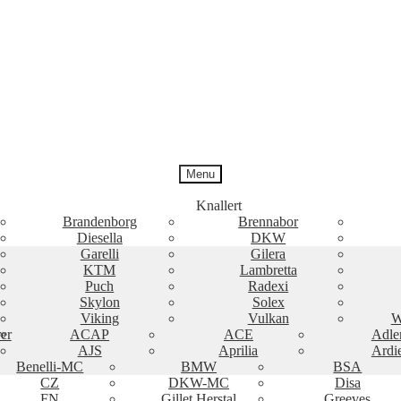
Menu
Knallert
Brandenborg
Brennabor
Diesella
DKW
Garelli
Gilera
KTM
Lambretta
Puch
Radexi
Skylon
Solex
Viking
Vulkan
W
er
ACAP
ACE
Adle
AJS
Aprilia
Ardi
Benelli-MC
BMW
BSA
CZ
DKW-MC
Disa
FN
Gillet Herstal
Greeves