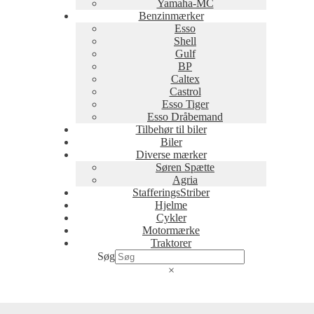
Yamaha-MC
Benzinmærker
Esso
Shell
Gulf
BP
Caltex
Castrol
Esso Tiger
Esso Dråbemand
Tilbehør til biler
Biler
Diverse mærker
Søren Spætte
Agria
StafferingsStriber
Hjelme
Cykler
Motormærke
Traktorer
Søg
×