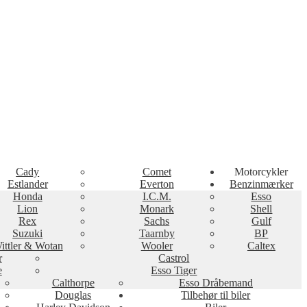
Cady
Comet
Motorcykler
Estlander
Everton
Benzinmærker
Honda
I.C.M.
Esso
Lion
Monark
Shell
Rex
Sachs
Gulf
Suzuki
Taarnby
BP
ittler & Wotan
Wooler
Caltex
r
Castrol
e
Esso Tiger
Calthorpe
Esso Dråbemand
Douglas
Tilbehør til biler