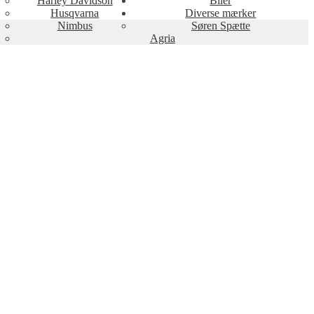
Harley Davidson
Biler
Husqvarna
Diverse mærker
Nimbus
Søren Spætte
Agria