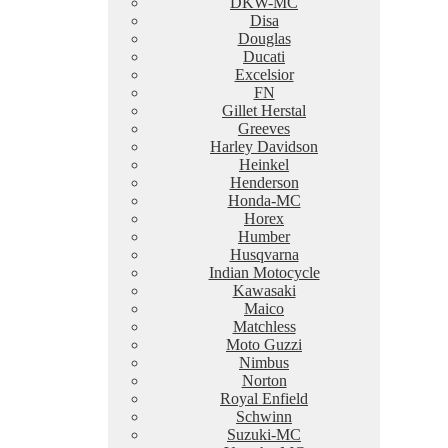
DKW-MC
Disa
Douglas
Ducati
Excelsior
FN
Gillet Herstal
Greeves
Harley Davidson
Heinkel
Henderson
Honda-MC
Horex
Humber
Husqvarna
Indian Motocycle
Kawasaki
Maico
Matchless
Moto Guzzi
Nimbus
Norton
Royal Enfield
Schwinn
Suzuki-MC