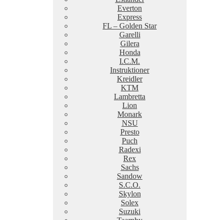
Everton
Express
FL – Golden Star
Garelli
Gilera
Honda
I.C.M.
Instruktioner
Kreidler
KTM
Lambretta
Lion
Monark
NSU
Presto
Puch
Radexi
Rex
Sachs
Sandow
S.C.O.
Skylon
Solex
Suzuki