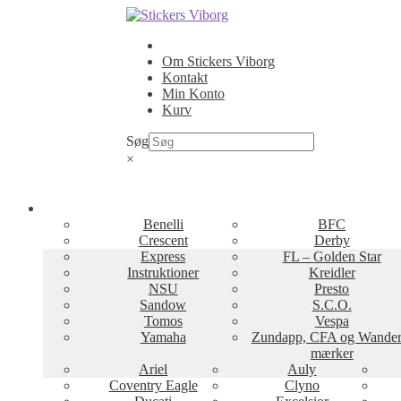
Spring
Spring
til
til
navigation
indhold
Om Stickers Viborg
Kontakt
Min Konto
Kurv
Søg
×
Benelli
BFC
Crescent
Derby
Express
FL – Golden Star
Instruktioner
Kreidler
NSU
Presto
Sandow
S.C.O.
Tomos
Vespa
Yamaha
Zundapp, CFA og Wander
mærker
Ariel
Auly
Coventry Eagle
Clyno