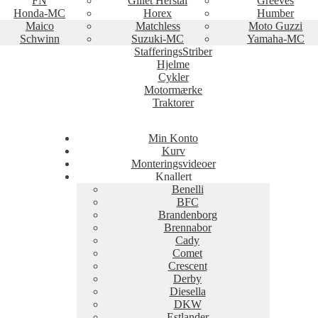
FN
Gillet Herstal
Greeves
Honda-MC
Horex
Humber
Maico
Matchless
Moto Guzzi
Schwinn
Suzuki-MC
Yamaha-MC
StafferingsStriber
Hjelme
Cykler
Motormærke
Traktorer
Min Konto
Kurv
Monteringsvideoer
Knallert
Benelli
BFC
Brandenborg
Brennabor
Cady
Comet
Crescent
Derby
Diesella
DKW
Estlander