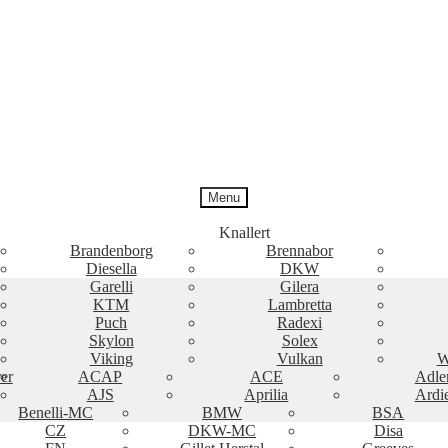
Menu
Knallert
Brandenborg
Brennabor
Diesella
DKW
Garelli
Gilera
KTM
Lambretta
Puch
Radexi
Skylon
Solex
Viking
Vulkan
W
er
ACAP
ACE
Adle
AJS
Aprilia
Ardi
Benelli-MC
BMW
BSA
CZ
DKW-MC
Disa