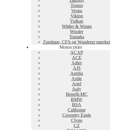
Taarnby
Tomos
Vespa
Viking
Vulkan
Wittler & Wotan
Wooler
Yamaha
Zundapp, CFA og Wanderer mærker
Motorcykler
ACAP
ACE
Adler
AJS
Aprilia
Ardie
Ariel
Auly
Benelli-MC
BMW
BSA
Calthorpe
Coventry Eagle
Clyno
CZ