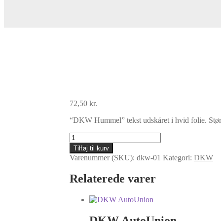
72,50
kr.
“DKW Hummel” tekst udskåret i hvid folie. Stør
DKW
Hummel
Tilføj til kurv
-
Varenummer (SKU):
dkw-01
Kategori:
DKW
Stor
antal
Relaterede varer
DKW AutoUnion