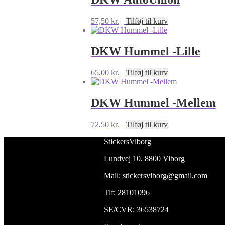
57,50
kr.
Tilføj til kurv
DKW Hummel -Lille
65,00
kr.
Tilføj til kurv
DKW Hummel -Mellem
72,50
kr.
Tilføj til kurv
StickersViborg
Lundvej 10, 8800 Viborg
Mail:
stickersviborg@gmail.com
Tlf:
28101096
SE/CVR: 36538724