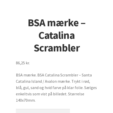
Udfold
Benzinmærker
undermenu
BSA mærke –
Tilbehør til biler
Catalina
Biler
Scrambler
Udfold
Diverse mærker
undermenu
StafferingsStriber
86,25
kr.
BSA mærke. BSA Catalina Scrambler – Santa
Hjelme
Catalina Island / Avalon mærke. Trykt i rød,
blå, gul, sand og hvid farve på klar folie. Sælges
Cykler
enkeltvis som vist på billedet. Størrelse
140x70mm.
Motormærke
BSA