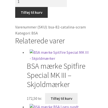
Traktorer
mærke
-
Tilføj til kurv
Søg
Catalina
×
Scrambler
Varenummer (SKU):
bsa-82-catalina-scram
antal
Kategori:
BSA
Relaterede varer
BSA mærke Spitfire
Special MK III –
Skjoldmærker
172,50
kr.
Tilføj til kurv