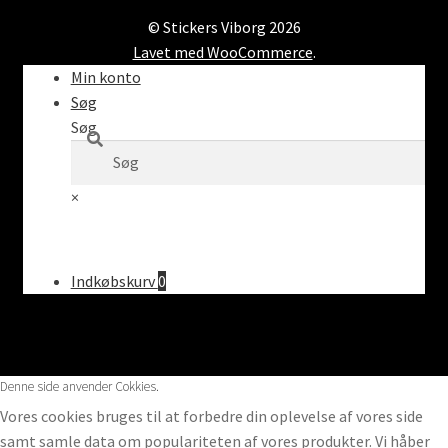
© Stickers Viborg 2026
Lavet med WooCommerce
.
Min konto
Søg
Søg
×
Indkøbskurv
0
Denne side anvender Cokkies.
Vores cookies bruges til at forbedre din oplevelse af vores side
samt samle data om populariteten af vores produkter. Vi håber