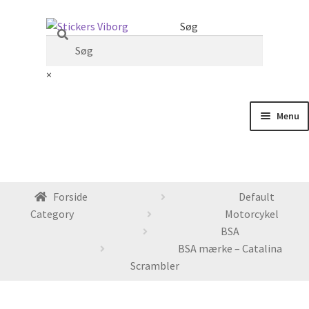
Spring
Spring
Søg
til
til
navigation
indhold
×
Menu
Min Konto
Kurv
Forside
Default
Category
Motorcykel
Monteringsvideoer
BSA
BSA mærke – Catalina
Udfold
Knallert
Scrambler
undermenu
Udfold
Motorcykler
undermenu