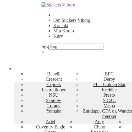
Spring
Spring
til
til
navigation
indhold
Om Stickers Viborg
Kontakt
Min Konto
Kurv
Søg
×
Benelli
BFC
Crescent
Derby
Express
FL – Golden Star
Instruktioner
Kreidler
NSU
Presto
Sandow
S.C.O.
Tomos
Vespa
Yamaha
Zundapp, CFA og Wander
mærker
Ariel
Auly
Coventry Eagle
Clyno