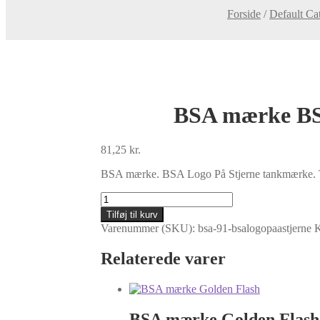
Forside
/
Default Ca
BSA mærke BSA
81,25
kr.
BSA mærke. BSA Logo På Stjerne tankmærke. Tryk
BSA
mærke
Tilføj til kurv
BSA
Varenummer (SKU):
bsa-91-bsalogopaastjerne
K
Logo
på
Relaterede varer
stjerne
-
Guld/Sølv/Sort
tankmærke
antal
BSA mærke Golden Flash