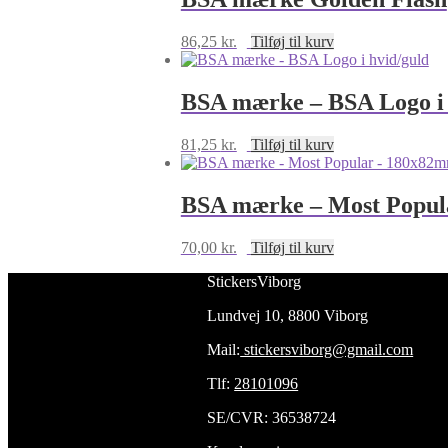
86,25
kr.
Tilføj til kurv
BSA mærke – BSA Logo i 
81,25
kr.
Tilføj til kurv
BSA mærke – Most Popul
70,00
kr.
Tilføj til kurv
StickersViborg
Lundvej 10, 8800 Viborg
Mail:
stickersviborg@gmail.com
Tlf:
28101096
SE/CVR: 36538724