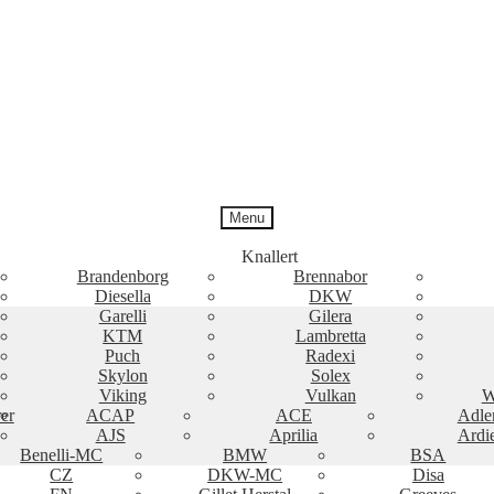
Menu
Knallert
Brandenborg
Brennabor
Diesella
DKW
Garelli
Gilera
KTM
Lambretta
Puch
Radexi
Skylon
Solex
Viking
Vulkan
W
er
ACAP
ACE
Adle
AJS
Aprilia
Ardi
Benelli-MC
BMW
BSA
CZ
DKW-MC
Disa