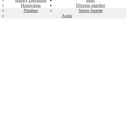
Harley Davidson
Biler
Husqvarna
Diverse mærker
Nimbus
Søren Spætte
Agria