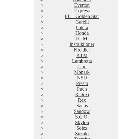
Everton
Express
FL – Golden Star
Garelli
Gilera
Honda
I.C.M.
Instruktioner
Kreidler
KTM
Lambretta
Lion
Monark
NSU
Presto
Puch
Radexi
Rex
Sachs
Sandow
S.C.O.
Skylon
Solex
Suzuki