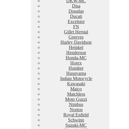
DKW-MC
Disa
Douglas
Ducati
Excelsior
FN
Gillet Herstal
Greeves
Harley Davidson
Heinkel
Henderson
Honda-MC
Horex
Humber
Husqvarna
Indian Motocycle
Kawasaki
Maico
Matchless
Moto Guzzi
Nimbus
Norton
Royal Enfield
Schwinn
Suzuki-MC