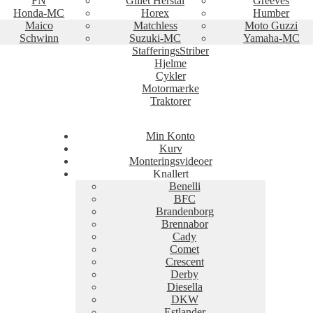
FN
Gillet Herstal
Greeves
Honda-MC
Horex
Humber
Maico
Matchless
Moto Guzzi
Schwinn
Suzuki-MC
Yamaha-MC
StafferingsStriber
Hjelme
Cykler
Motormærke
Traktorer
Min Konto
Kurv
Monteringsvideoer
Knallert
Benelli
BFC
Brandenborg
Brennabor
Cady
Comet
Crescent
Derby
Diesella
DKW
Estlander