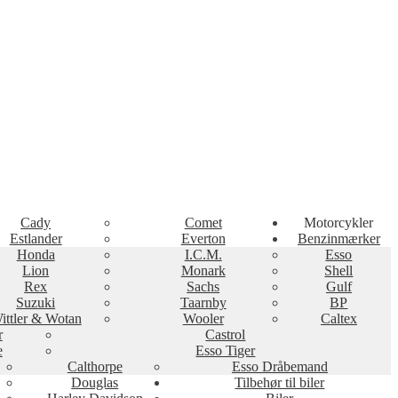
Cady
Comet
Motorcykler
Estlander
Everton
Benzinmærker
Honda
I.C.M.
Esso
Lion
Monark
Shell
Rex
Sachs
Gulf
Suzuki
Taarnby
BP
ittler & Wotan
Wooler
Caltex
r
Castrol
e
Esso Tiger
Calthorpe
Esso Dråbemand
Douglas
Tilbehør til biler