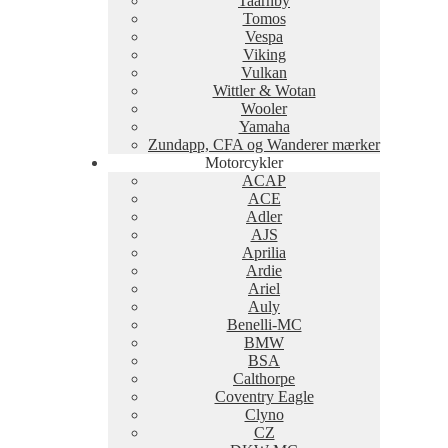
Taarnby
Tomos
Vespa
Viking
Vulkan
Wittler & Wotan
Wooler
Yamaha
Zundapp, CFA og Wanderer mærker
Motorcykler
ACAP
ACE
Adler
AJS
Aprilia
Ardie
Ariel
Auly
Benelli-MC
BMW
BSA
Calthorpe
Coventry Eagle
Clyno
CZ