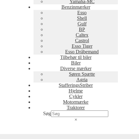
Yamaha-MC
Benzinmærker
Esso
Shell
Gulf
BP
Caltex
Castrol
Esso Tiger
Esso Dråbemand
Tilbehør til biler
Biler
Diverse mærker
Søren Spætte
Agria
StafferingsStriber
Hjelme
Cykler
Motormærke
Traktorer
Søg
×