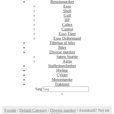
Benzinmærker
Esso
Shell
Gulf
BP
Caltex
Castrol
Esso Tiger
Esso Dråbemand
Tilbehør til biler
Biler
Diverse mærker
Søren Spætte
Agria
StafferingsStriber
Hjelme
Cykler
Motormærke
Traktorer
Søg
×
Forside
/
Default Category
/
Diverse mærker
/
Atomkraft? Nej tak