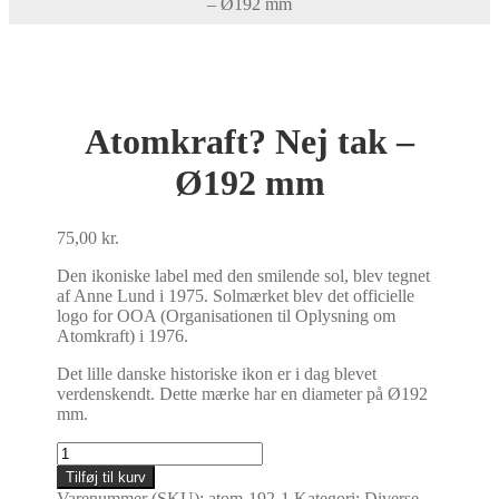
– Ø192 mm
Atomkraft? Nej tak –
Ø192 mm
75,00
kr.
Den ikoniske label med den smilende sol, blev tegnet
af Anne Lund i 1975. Solmærket blev det officielle
logo for OOA (Organisationen til Oplysning om
Atomkraft) i 1976.
Det lille danske historiske ikon er i dag blevet
verdenskendt. Dette mærke har en diameter på Ø192
mm.
Atomkraft?
Nej
Tilføj til kurv
tak
Varenummer (SKU):
atom-192-1
Kategori:
Diverse