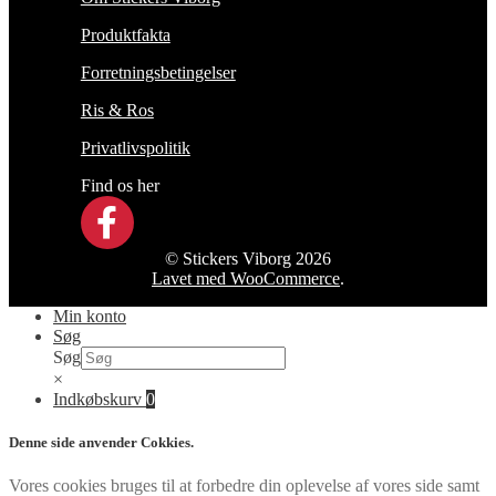
Produktfakta
Forretningsbetingelser
Ris & Ros
Privatlivspolitik
Find os her
© Stickers Viborg 2026
Lavet med WooCommerce
.
Min konto
Søg
Søg
×
Indkøbskurv
0
Denne side anvender Cokkies.
Vores cookies bruges til at forbedre din oplevelse af vores side samt