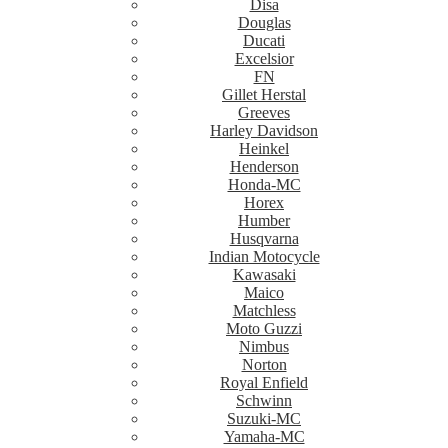
Disa
Douglas
Ducati
Excelsior
FN
Gillet Herstal
Greeves
Harley Davidson
Heinkel
Henderson
Honda-MC
Horex
Humber
Husqvarna
Indian Motocycle
Kawasaki
Maico
Matchless
Moto Guzzi
Nimbus
Norton
Royal Enfield
Schwinn
Suzuki-MC
Yamaha-MC