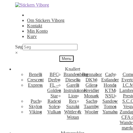
Spring
Spring
til
til
navigation
indhold
Om Stickers Viborg
Kontakt
Min Konto
Kurv
Søg
×
Menu
Knallert
Benelli
BFC
Brandenborg
Brennabor
Cady
Come
Crescent
Derby
Diesella
DKW
Estlander
Evert
Express
FL –
Garelli
Gilera
Honda
I.C.M
Golden
Instruktioner
Kreidler
KTM
Lambre
Star
Lion
Monark
NSU
Prest
Puch
Radexi
Rex
Sachs
Sandow
S.C.
Skylon
Solex
Suzuki
Taarnby
Tomos
Vesp
Viking
Vulkan
Wittler &
Wooler
Yamaha
Zunda
Wotan
CFA 
Wande
mærk