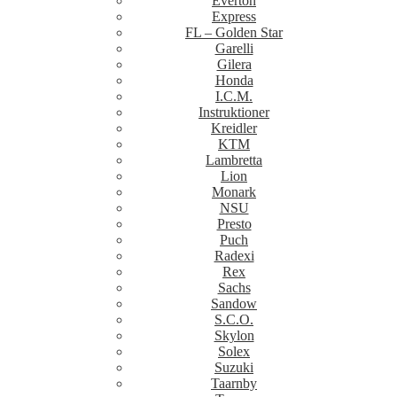
Everton
Express
FL – Golden Star
Garelli
Gilera
Honda
I.C.M.
Instruktioner
Kreidler
KTM
Lambretta
Lion
Monark
NSU
Presto
Puch
Radexi
Rex
Sachs
Sandow
S.C.O.
Skylon
Solex
Suzuki
Taarnby