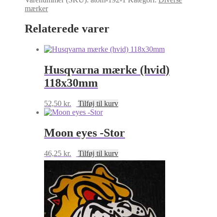
–
mærker
Ø192
mm
Relaterede varer
antal
Husqvarna mærke (hvid)
118x30mm
52,50
kr.
Tilføj til kurv
Moon eyes -Stor
46,25
kr.
Tilføj til kurv