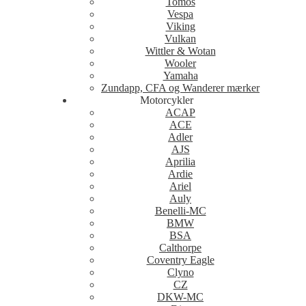
Tomos
Vespa
Viking
Vulkan
Wittler & Wotan
Wooler
Yamaha
Zundapp, CFA og Wanderer mærker
Motorcykler
ACAP
ACE
Adler
AJS
Aprilia
Ardie
Ariel
Auly
Benelli-MC
BMW
BSA
Calthorpe
Coventry Eagle
Clyno
CZ
DKW-MC