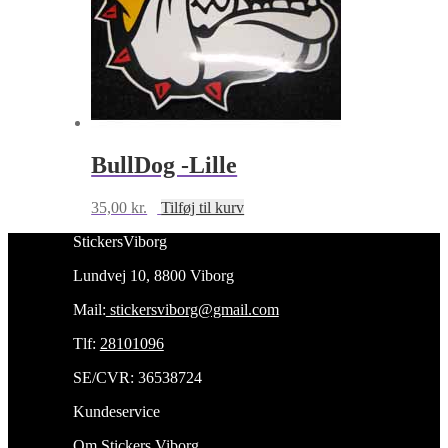
BullDog -Lille
35,00
kr.
Tilføj til kurv
StickersViborg
Lundvej 10, 8800 Viborg
Mail:
stickersviborg@gmail.com
Tlf:
28101096
SE/CVR: 36538724
Kundeservice
Om Stickers Viborg