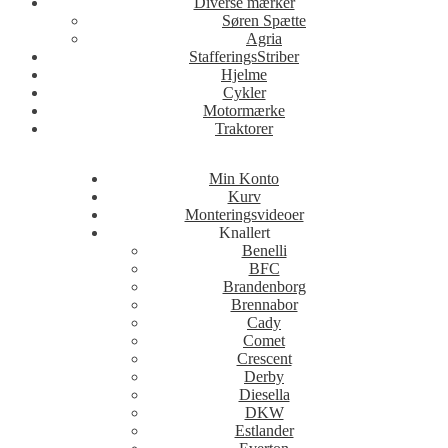
Diverse mærker
Søren Spætte
Agria
StafferingsStriber
Hjelme
Cykler
Motormærke
Traktorer
Min Konto
Kurv
Monteringsvideoer
Knallert
Benelli
BFC
Brandenborg
Brennabor
Cady
Comet
Crescent
Derby
Diesella
DKW
Estlander