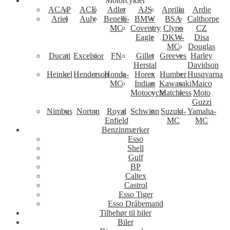
Motorcykler
ACAP
ACE
Adler
AJS
Aprilia
Ardie
Ariel
Auly
Benelli-
BMW
BSA
Calthorpe
MC
Coventry
Clyno
CZ
Eagle
DKW-
Disa
MC
Douglas
Ducati
Excelsior
FN
Gillet
Greeves
Harley
Herstal
Davidson
Heinkel
Henderson
Honda-
Horex
Humber
Husqvarna
MC
Indian
Kawasaki
Maico
Motocycle
Matchless
Moto
Guzzi
Nimbus
Norton
Royal
Schwinn
Suzuki-
Yamaha-
Enfield
MC
MC
Benzinmærker
Esso
Shell
Gulf
BP
Caltex
Castrol
Esso Tiger
Esso Dråbemand
Tilbehør til biler
Biler