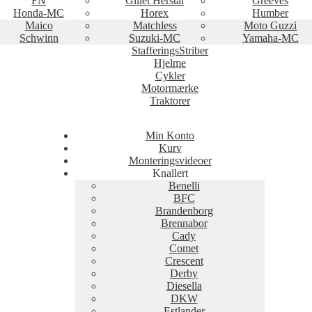
FN
Gillet Herstal
Greeves
Honda-MC
Horex
Humber
Maico
Matchless
Moto Guzzi
Schwinn
Suzuki-MC
Yamaha-MC
StafferingsStriber
Hjelme
Cykler
Motormærke
Traktorer
Min Konto
Kurv
Monteringsvideoer
Knallert
Benelli
BFC
Brandenborg
Brennabor
Cady
Comet
Crescent
Derby
Diesella
DKW
Estlander