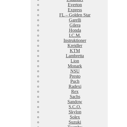
Everton
Express
FL – Golden Star
Garelli
Gilera
Honda
I.C.M.
Instruktioner
Kreidler
KTM
Lambretta
Lion
Monark
NSU
Presto
Puch
Radexi
Rex
Sachs
Sandow
S.C.O.
Skylon
Solex
Suzuki