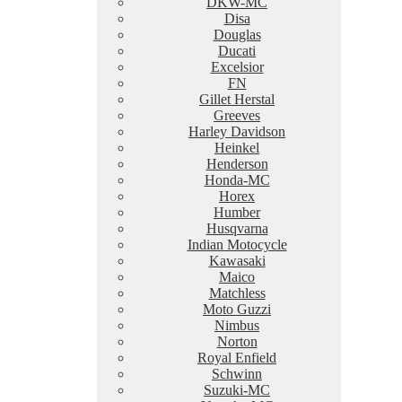
DKW-MC
Disa
Douglas
Ducati
Excelsior
FN
Gillet Herstal
Greeves
Harley Davidson
Heinkel
Henderson
Honda-MC
Horex
Humber
Husqvarna
Indian Motocycle
Kawasaki
Maico
Matchless
Moto Guzzi
Nimbus
Norton
Royal Enfield
Schwinn
Suzuki-MC