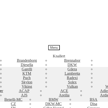
Menu
Knallert
Brandenborg
Brennabor
Diesella
DKW
Garelli
Gilera
KTM
Lambretta
Puch
Radexi
Skylon
Solex
Viking
Vulkan
W
er
ACAP
ACE
Adle
AJS
Aprilia
Ardi
Benelli-MC
BMW
BSA
CZ
DKW-MC
Disa