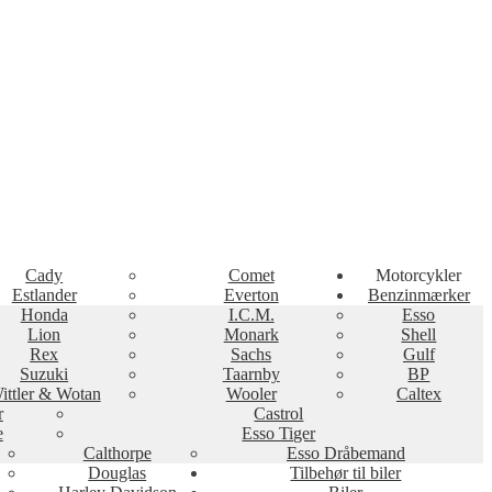
Cady
Comet
Motorcykler
Estlander
Everton
Benzinmærker
Honda
I.C.M.
Esso
Lion
Monark
Shell
Rex
Sachs
Gulf
Suzuki
Taarnby
BP
ittler & Wotan
Wooler
Caltex
r
Castrol
e
Esso Tiger
Calthorpe
Esso Dråbemand
Douglas
Tilbehør til biler