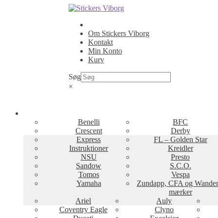
Spring
Spring
til
til
navigation
indhold
Om Stickers Viborg
Kontakt
Min Konto
Kurv
Søg
×
Benelli
BFC
Crescent
Derby
Express
FL – Golden Star
Instruktioner
Kreidler
NSU
Presto
Sandow
S.C.O.
Tomos
Vespa
Yamaha
Zundapp, CFA og Wander
mærker
Ariel
Auly
Coventry Eagle
Clyno