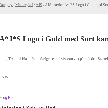
Category
/
Motorcykel
/
AJS
/
AJS mærke: A*J*S Logo i Guld med Sor
A*J*S Logo i Guld med Sort ka
g. Trykt på blank folie. Sælges enkeltvis som vist på billedet. Størr
:
AJS
afering i Sølv og Rød