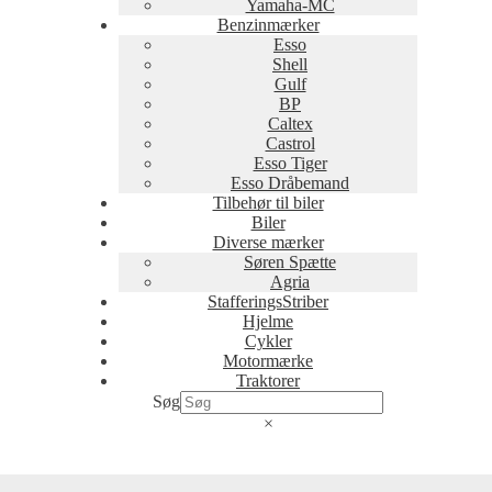
Yamaha-MC
Benzinmærker
Esso
Shell
Gulf
BP
Caltex
Castrol
Esso Tiger
Esso Dråbemand
Tilbehør til biler
Biler
Diverse mærker
Søren Spætte
Agria
StafferingsStriber
Hjelme
Cykler
Motormærke
Traktorer
Søg
×