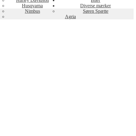
Harley Davidson
Biler
Husqvarna
Diverse mærker
Nimbus
Søren Spætte
Agria