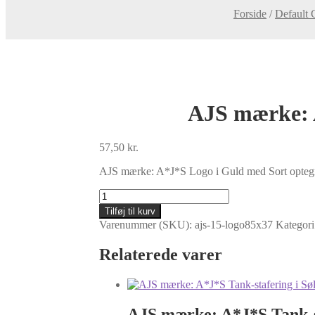
Forside
/
Default 
AJS mærke: 
57,50
kr.
AJS mærke: A*J*S Logo i Guld med Sort optegnin
AJS
mærke:
Tilføj til kurv
A*J*S
Varenummer (SKU):
ajs-15-logo85x37
Kategori
Logo
i
Relaterede varer
Guld
med
Sort
kant
-
AJS mærke: A*J*S Tank-st