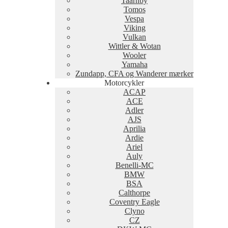
Taarnby
Tomos
Vespa
Viking
Vulkan
Wittler & Wotan
Wooler
Yamaha
Zundapp, CFA og Wanderer mærker
Motorcykler
ACAP
ACE
Adler
AJS
Aprilia
Ardie
Ariel
Auly
Benelli-MC
BMW
BSA
Calthorpe
Coventry Eagle
Clyno
CZ