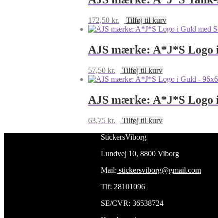
85x37mm
antal
172,50
kr.
Tilføj til kurv
AJS mærke: A*J*S Logo i
57,50
kr.
Tilføj til kurv
AJS mærke: A*J*S Logo 
63,75
kr.
Tilføj til kurv
StickersViborg
Lundvej 10, 8800 Viborg
Mail:
stickersviborg@gmail.com
Tlf:
28101096
SE/CVR: 36538724