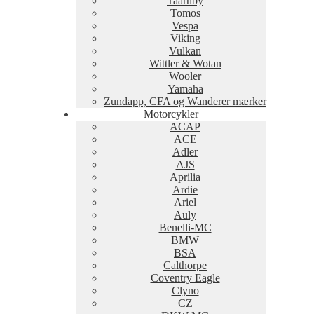
Taarnby
Tomos
Vespa
Viking
Vulkan
Wittler & Wotan
Wooler
Yamaha
Zundapp, CFA og Wanderer mærker
Motorcykler
ACAP
ACE
Adler
AJS
Aprilia
Ardie
Ariel
Auly
Benelli-MC
BMW
BSA
Calthorpe
Coventry Eagle
Clyno
CZ