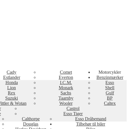
Cady
Comet
Motorcykler
Estlander
Everton
Benzinmærker
Honda
I.C.M.
Esso
Lion
Monark
Shell
Rex
Sachs
Gulf
Suzuki
Taarnby
BP
ittler & Wotan
Wooler
Caltex
r
Castrol
e
Esso Tiger
Calthorpe
Esso Dråbemand
Douglas
Tilbehør til biler