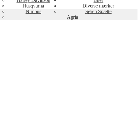
Harley Davidson
Biler
Husqvarna
Diverse mærker
Nimbus
Søren Spætte
Agria