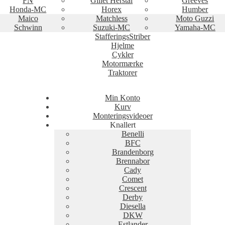
FN
Gillet Herstal
Greeves
Honda-MC
Horex
Humber
Maico
Matchless
Moto Guzzi
Schwinn
Suzuki-MC
Yamaha-MC
StafferingsStriber
Hjelme
Cykler
Motormærke
Traktorer
Min Konto
Kurv
Monteringsvideoer
Knallert
Benelli
BFC
Brandenborg
Brennabor
Cady
Comet
Crescent
Derby
Diesella
DKW
Estlander