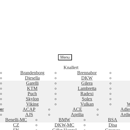
Menu
Knallert
Brandenborg
Brennabor
Diesella
DKW
Garelli
Gilera
KTM
Lambretta
Puch
Radexi
Skylon
Solex
Viking
Vulkan
W
er
ACAP
ACE
Adle
AJS
Aprilia
Ardi
Benelli-MC
BMW
BSA
CZ
DKW-MC
Disa