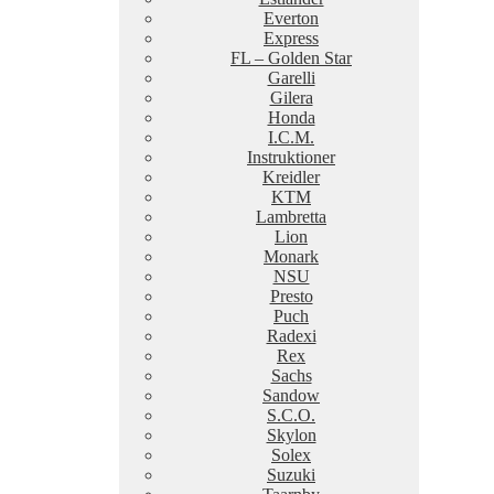
Everton
Express
FL – Golden Star
Garelli
Gilera
Honda
I.C.M.
Instruktioner
Kreidler
KTM
Lambretta
Lion
Monark
NSU
Presto
Puch
Radexi
Rex
Sachs
Sandow
S.C.O.
Skylon
Solex
Suzuki