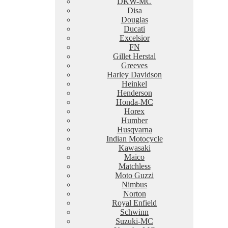
DKW-MC
Disa
Douglas
Ducati
Excelsior
FN
Gillet Herstal
Greeves
Harley Davidson
Heinkel
Henderson
Honda-MC
Horex
Humber
Husqvarna
Indian Motocycle
Kawasaki
Maico
Matchless
Moto Guzzi
Nimbus
Norton
Royal Enfield
Schwinn
Suzuki-MC