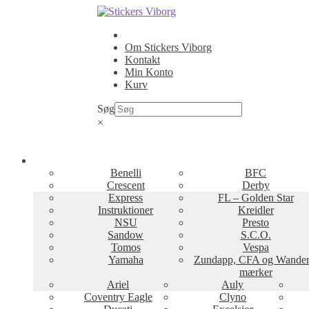
Spring
Spring
til
til
navigation
indhold
Om Stickers Viborg
Kontakt
Min Konto
Kurv
Søg
×
Benelli
BFC
Crescent
Derby
Express
FL – Golden Star
Instruktioner
Kreidler
NSU
Presto
Sandow
S.C.O.
Tomos
Vespa
Yamaha
Zundapp, CFA og Wander
mærker
Ariel
Auly
Coventry Eagle
Clyno