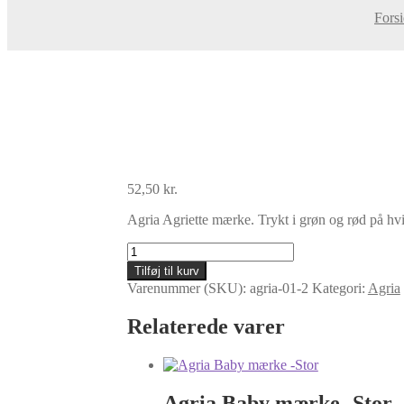
Fors
52,50
kr.
Agria Agriette mærke. Trykt i grøn og rød på hvi
Agria
Agriette
Tilføj til kurv
mærke
Varenummer (SKU):
agria-01-2
Kategori:
Agria
-
Lille
Relaterede varer
antal
Agria Baby mærke -Stor