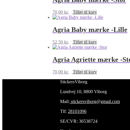
70,00
kr.
Tilføj til kurv
Agria Baby mærke -Lille
52,50
kr.
Tilføj til kurv
Agria Agriette mærke -St
70,00
kr.
Tilføj til kurv
StickersViborg
Lundvej 10, 8800 Viborg
Mail:
stickersviborg@gmail.com
Tlf:
28101096
SE/CVR: 36538724