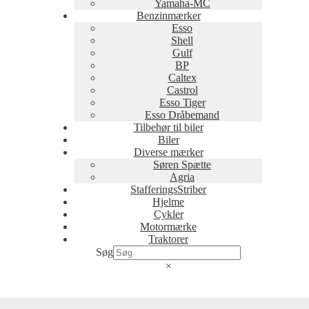
Yamaha-MC
Benzinmærker
Esso
Shell
Gulf
BP
Caltex
Castrol
Esso Tiger
Esso Dråbemand
Tilbehør til biler
Biler
Diverse mærker
Søren Spætte
Agria
StafferingsStriber
Hjelme
Cykler
Motormærke
Traktorer
Søg
×